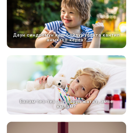
Даун синдромун кош бойлуу убакта кантип
аныктоо керек?
Балам тез-тез эле ооруп жатат, эмне
кылам?