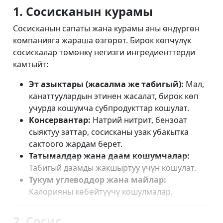
1. Сосисканын курамы
Сосисканын сапаты жана курамы аны өндүргөн
компанияга жараша өзгөрөт. Бирок көпчүлүк
сосискалар төмөнкү негизги ингредиенттерди
камтыйт:
Эт азыктары (жасалма же табигый):
Мал,
канаттуулардын этинен жасалат, бирок көп
учурда кошумча субпродукттар кошулат.
Консервантар:
Натрий нитрит, бензоат
сыяктуу заттар, сосисканы узак убакытка
сактоого жардам берет.
Татымалдар жана даам кошумчалар:
Табигый даамды жакшыртуу үчүн кошулат.
Тукум углеводдор жана майлар:
Калорияны көбөйтүүчү кошулмалар.
2. Сосис...