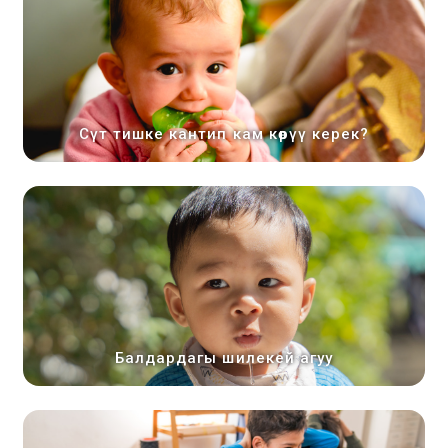
Сүт тишке кантип кам көрүү керек?
Балдардагы шилекей агуу