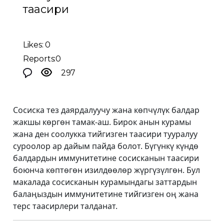
таасири
Likes: 0
Reports:0
297
Сосиска тез даярдалуучу жана көпчүлүк балдар
жакшы көргөн тамак-аш. Бирок анын курамы
жана ден соолукка тийгизген таасири тууралуу
суроолор ар дайым пайда болот. Бүгүнкү күндө
балдардын иммунитетине сосисканын таасири
боюнча көптөгөн изилдөөлөр жүргүзүлгөн. Бул
макалада сосисканын курамындагы заттардын
балаңыздын иммунитетине тийгизген оң жана
терс таасирлери талданат.