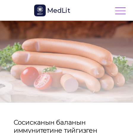
MedLit
Сосисканын баланын
иммунитетине тийгизген