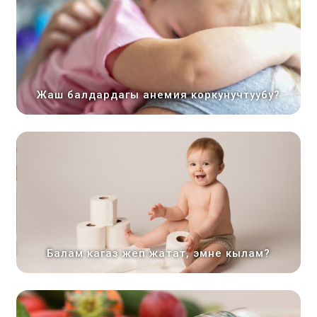
Жаш балдардагы анемия коркунучтуубу?
Балам кагаз жеп жатат, эмне кылам?