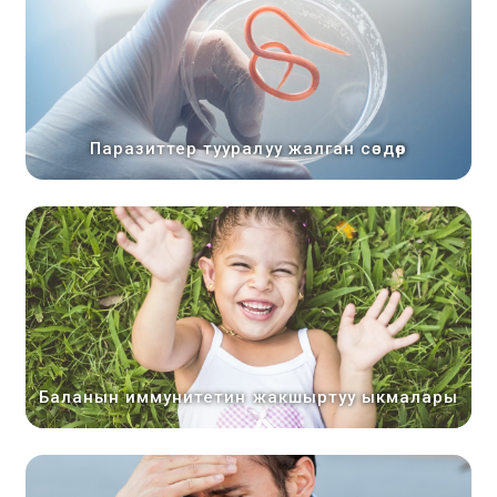
Паразиттер тууралуу жалган сөздөр
Баланын иммунитетин жакшыртуу ыкмалары