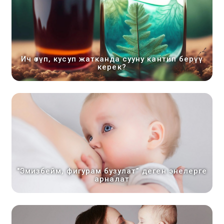
Ич өтүп, кусуп жатканда сууну кантип берүү
керек?
"Эмизбейм, фигурам бузулат” деген энелерге
арналат