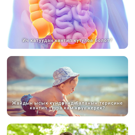
Ич катуудан кантип кутулса болот?
Жайдын ысык күндөрүндө баланын терисине
кантип туура кам көрүү керек?