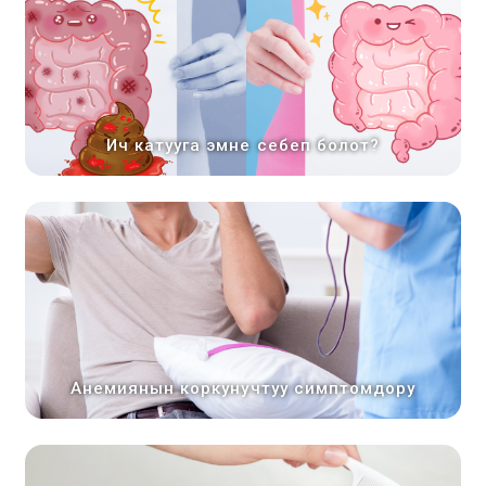
Ич катууга эмне себеп болот?
Анемиянын коркунучтуу симптомдору