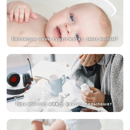
Баламдын чачы түшүп жатат, эмне кылам?
Түрк врачтар жөтөлдү кантип дарылашат?