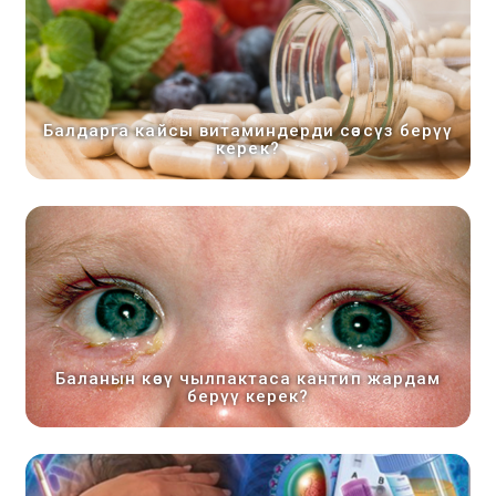
Балдарга кайсы витаминдерди сөзсүз берүү
керек?
Баланын көзү чылпактаса кантип жардам
берүү керек?