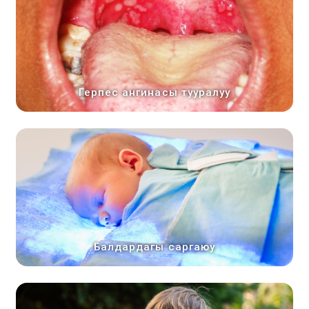
Герпес ангинасы тууралуу
Балдардагы саргаюу