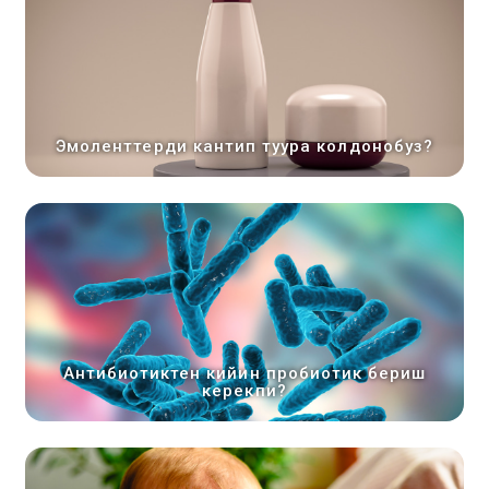
Эмоленттерди кантип туура колдонобуз?
Антибиотиктен кийин пробиотик бериш
керекпи?