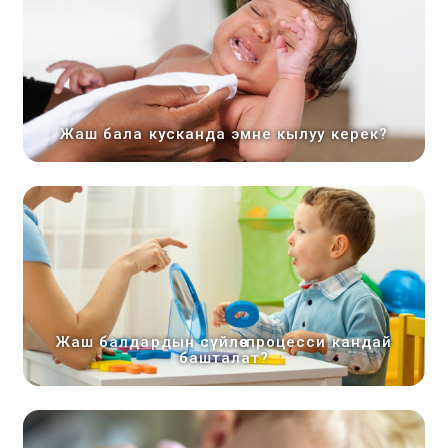
Жаш бала кусканда эмне кылуу керек?
Жаш балдардын сүйлөө процесси кандай
башталат?