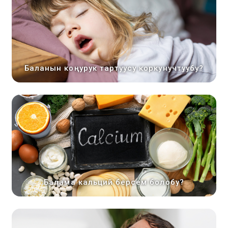
Баланын коңурук тартуусу коркунучтуубу?
Балама кальций берсем болобу?