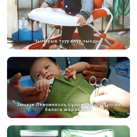
Чыгырык тууралуу чындык
Эмнеге Левомеколь сүннөткө отургузулган
балага жарабайт?