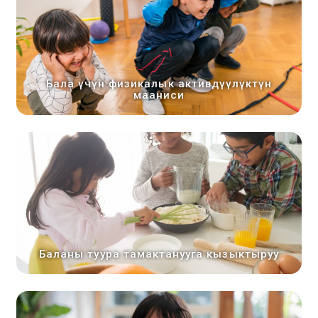
Бала үчүн физикалык активдүүлүктүн
мааниси
Баланы туура тамактанууга кызыктыруу