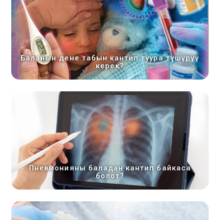
Баланын дене табын кантип туура түшүрүү
керек?
Пневмонияны баладан кантип байкаса
болот?