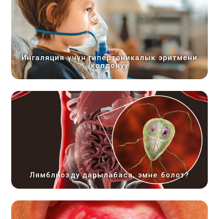
Ингаляция үчүн гипертоникалык эритмени
колдонуу
Лямблиозду дарылабаса, эмне болот?