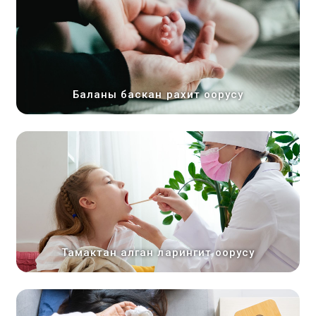
Баланы баскан рахит оорусу
Тамактан алган ларингит оорусу