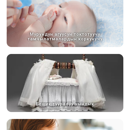
Мурундун агуусун токтотуучу
тамчылатмалардын коркунучу
Бешик тууралуу чындык