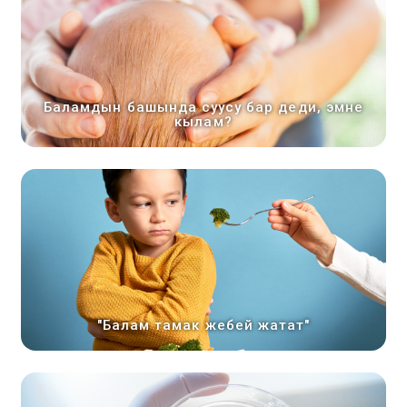
Баламдын башында суусу бар деди, эмне
кылам?
"Балам тамак жебей жатат"