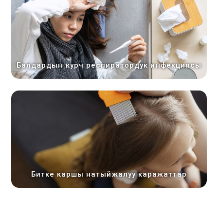
Балдардын курч респиратордук инфекциясы
Битке каршы натыйжалуу каражаттар