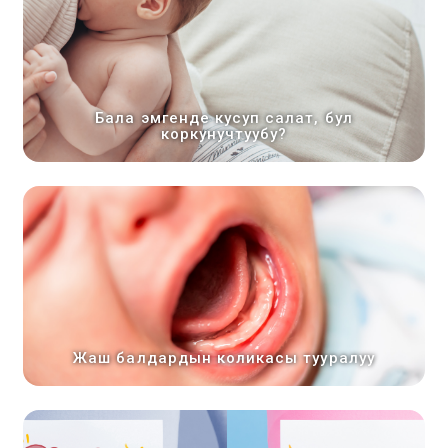
Бала эмгенде кусуп салат, бул
коркунучтуубу?
Жаш балдардын коликасы тууралуу