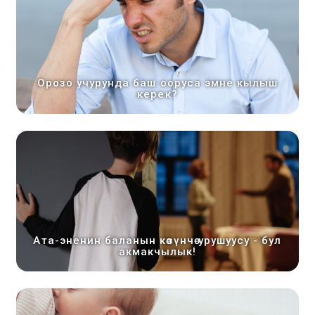
Орозо учурунда баш ооруса эмне кылыш
керек?
Ата-эненин баланын көзүнчө урушуусу - бул
акмакчылык!