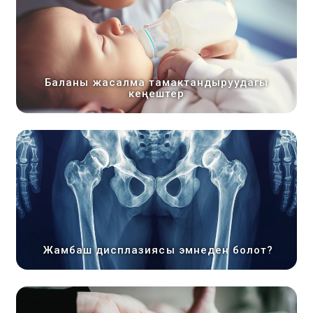
Баланы жасалма тамактандыруудагы
кеңештер
Жамбаш дисплазиясы эмнеден болот?