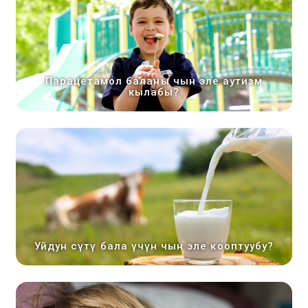
Парацетамол баланы чын эле аутизм
кылабы?
Уйдун сүтү бала үчүн чын эле кооптуубу?