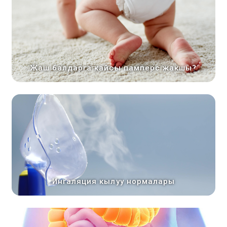
Жаш балдарга кайсы памперс жакшы?
Ингаляция кылуу нормалары