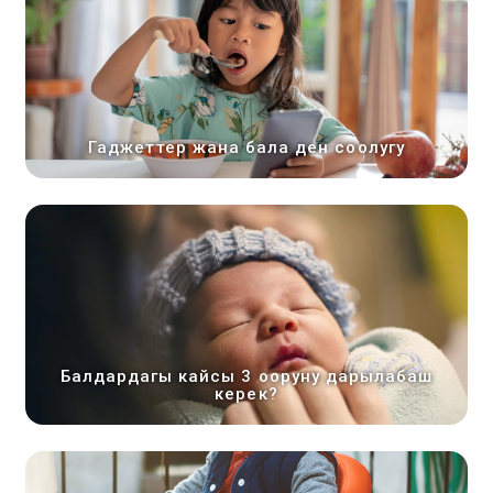
Гаджеттер жана бала ден соолугу
Балдардагы кайсы 3 ооруну дарылабаш
керек?