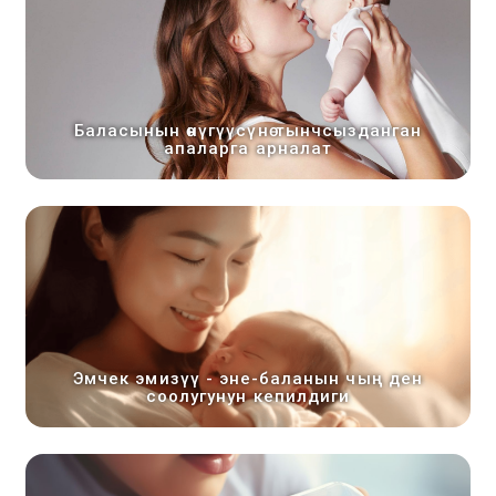
Баласынын өнүгүүсүнө тынчсызданган
апаларга арналат
Эмчек эмизүү - эне-баланын чың ден
соолугунун кепилдиги