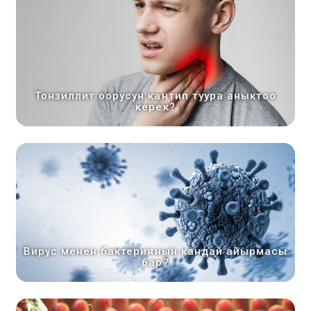
Тонзиллит оорусун кантип туура аныктоо
керек?
Вирус менен бактериянын кандай айырмасы
бар?