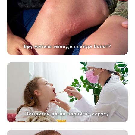
Бөрү жатыш эмнеден пайда болот?
Тамактан алган ларингит оорусу