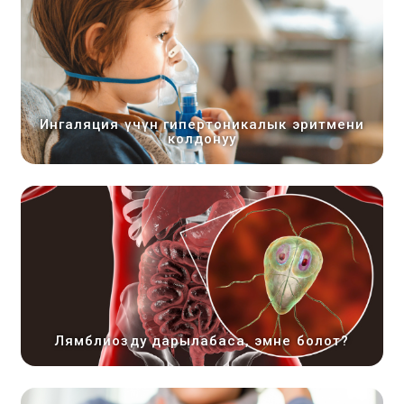
Ингаляция үчүн гипертоникалык эритмени
колдонуу
Лямблиозду дарылабаса, эмне болот?