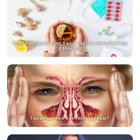
Грипп вирусун тып баса турган натыйжалуу
дарылар
Гаймориттен кантип кутулам?