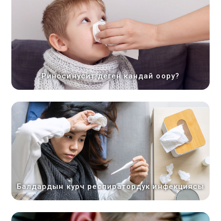
Риносинусит деген кандай оору?
Балдардын курч респиратордук инфекциясы