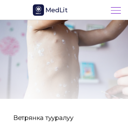
MedLit
Ветрянка тууралуу