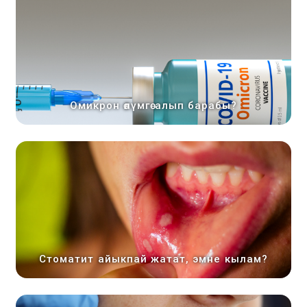
Омикрон өлүмгө алып барабы?
Стоматит айыкпай жатат, эмне кылам?