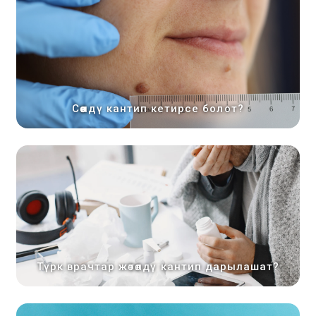
Сөөлдү кантип кетирсе болот?
Түрк врачтар жөтөлдү кантип дарылашат?