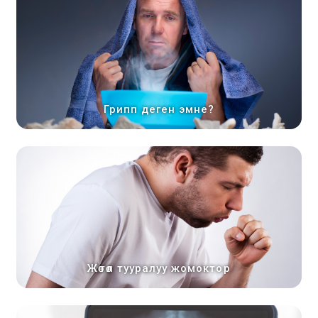
Грипп деген эмне?
Жөтөл тууралуу жомоктор