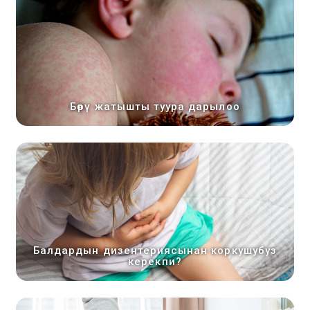
Бөрү жатышты туура дарылоо
Балдардын дизентериясынан коркушубуз
керекпи?