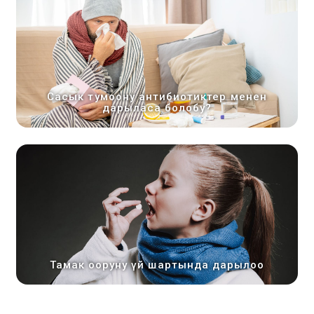
Сасык тумоону антибиотиктер менен
дарыласа болобу?
Тамак ооруну үй шартында дарылоо