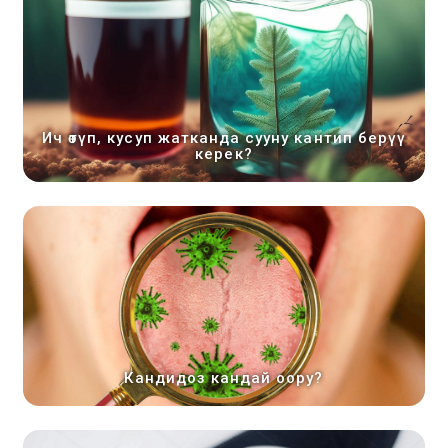
Ич өтүп, кусуп жатканда сууну кантип берүү
керек?
Кандидоз кандай оору?