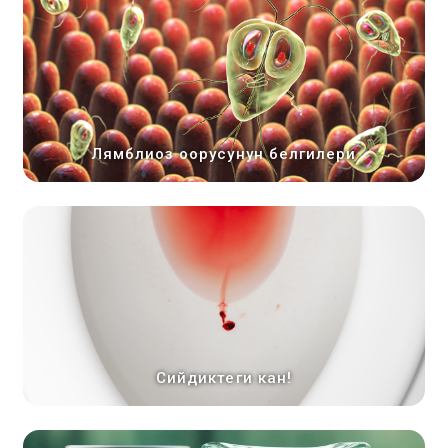
Лямблиоз оорусунун белгилери
Сийдиктеги кан!