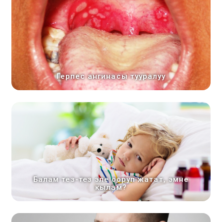
Герпес ангинасы тууралуу
Балам тез-тез эле ооруп жатат, эмне
кылам?