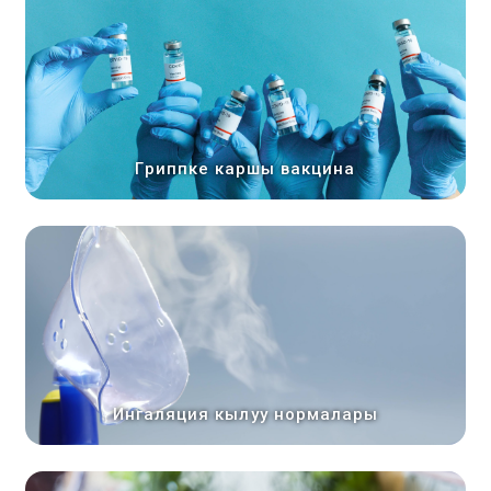
Гриппке каршы вакцина
Ингаляция кылуу нормалары