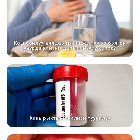
Кош бойлуу аялдар грипп же тумоо болгон
учурда кантип дарылануусу керек?
Какырыктын анализи тууралуу