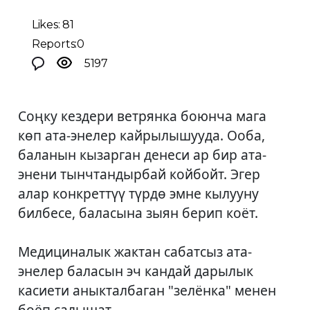
Likes: 81
Reports:0
5197
Соңку кездери ветрянка боюнча мага
көп ата-энелер кайрылышууда. Ооба,
баланын кызарган денеси ар бир ата-
энени тынчтандырбай койбойт. Эгер
алар конкреттүү түрдө эмне кылууну
билбесе, баласына зыян берип коёт.
Медициналык жактан сабатсыз ата-
энелер баласын эч кандай дарылык
касиети аныкталбаган "зелёнка" менен
боёп салышат.