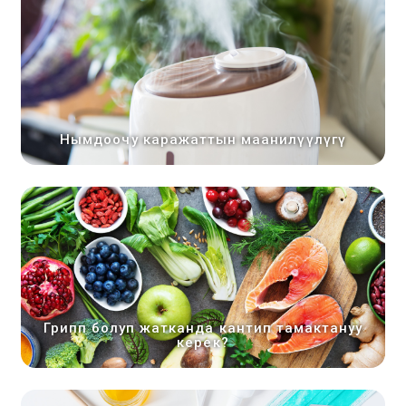
Нымдоочу каражаттын маанилүүлүгү
Грипп болуп жатканда кантип тамактануу
керек?