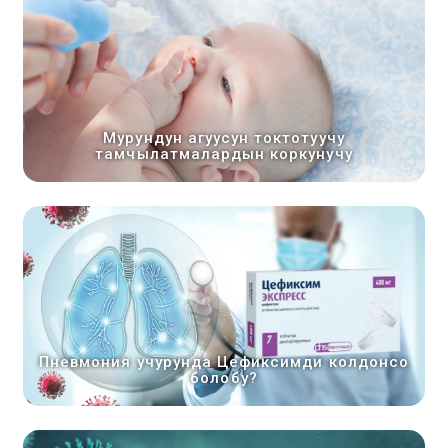
Мурундун агуусун токтотуучу
тамчылатмалардын коркунучу
Пневмония учурунда Цефиксимди колдонсо
болобу?