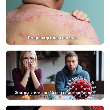
Псориазды дарылабаса...
Жанды жеген жыныстык инфекциялар