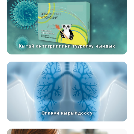
Кытай антигриппини тууралуу чындык
Өпкөнүн кырылдоосу