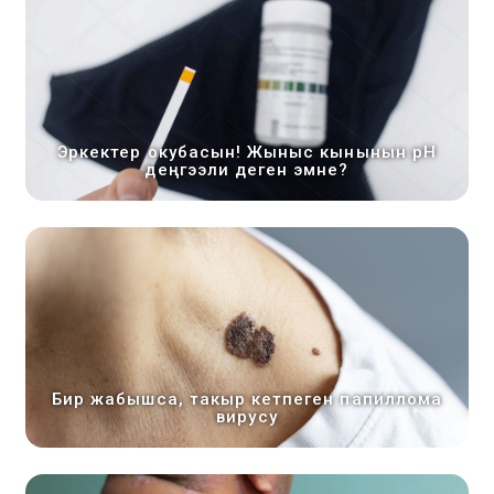
Эркектер окубасын! Жыныс кынынын pH
деңгээли деген эмне?
Бир жабышса, такыр кетпеген папиллома
вирусу