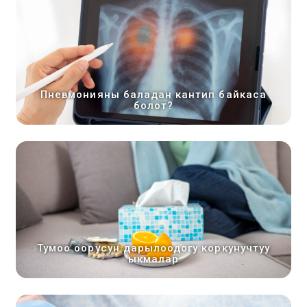
Пневмонияны баладан кантип байкаса
болот?
Тумоо оорусун дарылоодогу коркунучтуу
ыкмалар