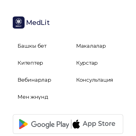
MedLit
Башкы бет
Макалалар
Китептер
Курстар
Вебинарлар
Консультация
Мен жөнүндө