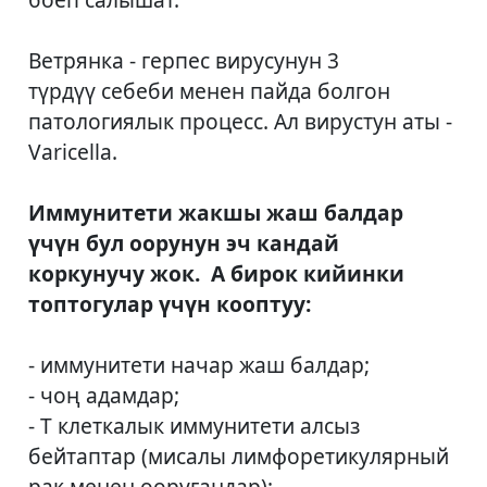
Ветрянка - герпес вирусунун 3
түрдүү себеби менен пайда болгон
патологиялык процесс. Ал вирустун аты -
Varicella.
Иммунитети жакшы жаш балдар
үчүн бул оорунун эч кандай
коркунучу жок. А бирок кийинки
топтогулар үчүн кооптуу:
- иммунитети начар жаш балдар;
- чоң адамдар;
- Т клеткалык иммунитети алсыз
бейтаптар (мисалы лимфоретикулярный
рак менен ооругандар);