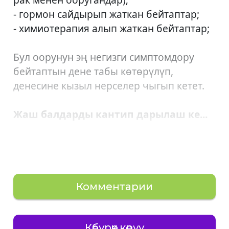
- гормон сайдырып жаткан бейтаптар;
- химиотерапия алып жаткан бейтаптар;
Бул оорунун эң негизги симптомдору
бейтаптын дене табы көтөрүлүп,
денесине кызыл нерселер чыгып кетет.
Жаш балдарды кантип дарылаш ке...
Комментарии
Көбүрөөк көрүү