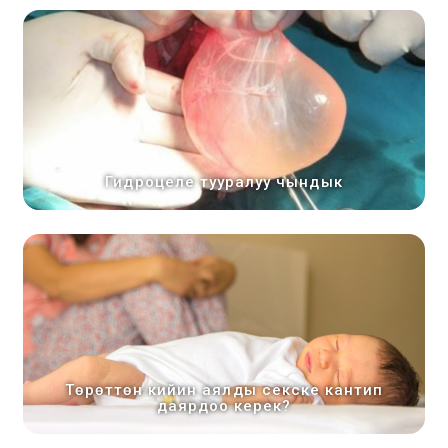
Гидроцеле тууралуу чындык
Төрөттөн кийин аялды секске кантип
даярдоо керек?