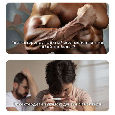
Тестостеронду табигый жол менен кантип
көбөйтсө болот?
Эркектердеги тукумсуздуктун себептери