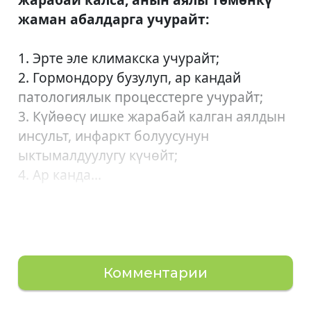
жаман абалдарга учурайт:
1. Эрте эле климакска учурайт;
2. Гормондору бузулуп, ар кандай
патологиялык процесстерге учурайт;
3. Күйөөсү ишке жарабай калган аялдын
инсульт, инфаркт болуусунун
ыктымалдуулугу күчөйт;
4. Ар канда...
Комментарии