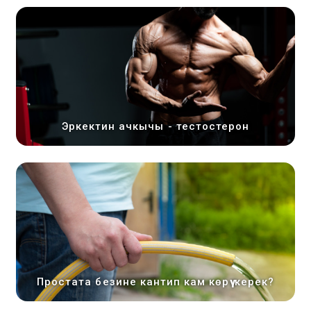
Эркектин ачкычы - тестостерон
Простата безине кантип кам көрүү керек?