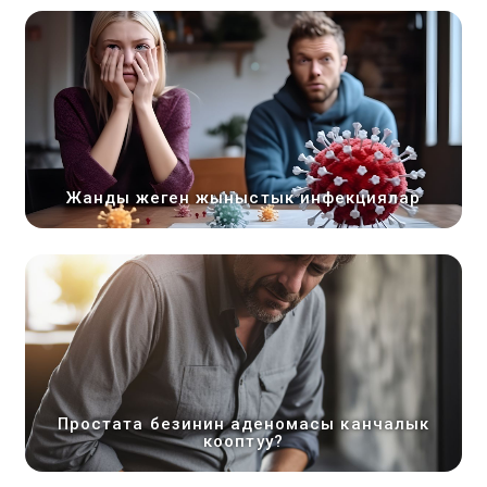
Жанды жеген жыныстык инфекциялар
Простата безинин аденомасы канчалык
кооптуу?