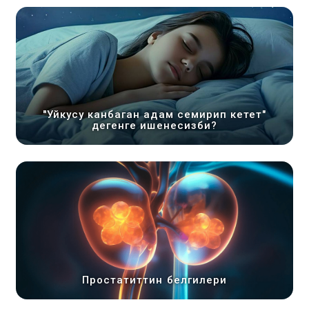
"Уйкусу канбаган адам семирип кетет"
дегенге ишенесизби?
Простатиттин белгилери