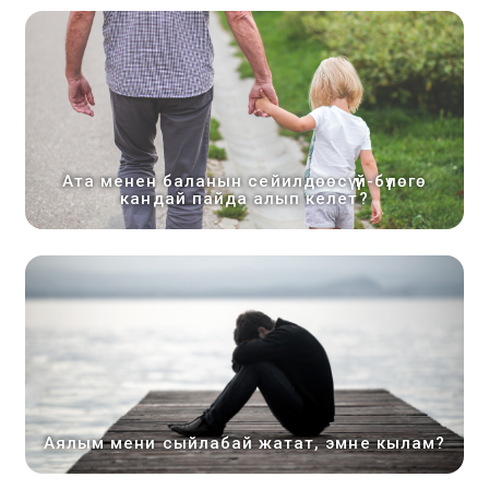
Ата менен баланын сейилдөөсү үй-бүлөгө
кандай пайда алып келет?
Аялым мени сыйлабай жатат, эмне кылам?