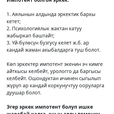
1. Аялынын алдында эркектик баркы
кетет;
2. Психологиялык жактан катуу
жабыркап баштайт;
3. Үй-бүлөсүн бузгусу келет ж.б. ар
кандай жаман акыбалдарга туш болот.
Көп эркектер импотент экенин эч кимге
айткысы келбейт, урологго да баргысы
келбейт. Ошондуктан ичинен сыгылып
жүрүп ар кандай коркунучтуу ооруларга
дуушар болот.
Эгер эркек импотент болуп ишке
жарабай калса, анын аялы төмөнкү