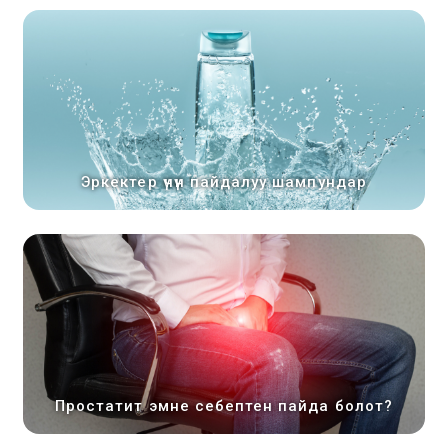
Эркектер үчүн пайдалуу шампундар
Простатит эмне себептен пайда болот?