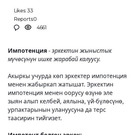
Likes: 33
Reports:0
4661
Импотенция
-
эркектин жыныстык
мүчөсүнүн ишке жарабай калуусу.
Акыркы учурда көп эркектер импотенция
менен жабыркап жатышат. Эркектин
импотенция менен оорусу өзүнө эле
зыян алып келбей, аялына, үй-бүлөсүнө,
урпактарынын улануусуна да терс
таасирин тийгизет.
Импотент болгон эркек: