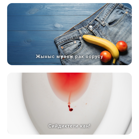
Жыныс мүчөнүн рак оорусу
Сийдиктеги кан!