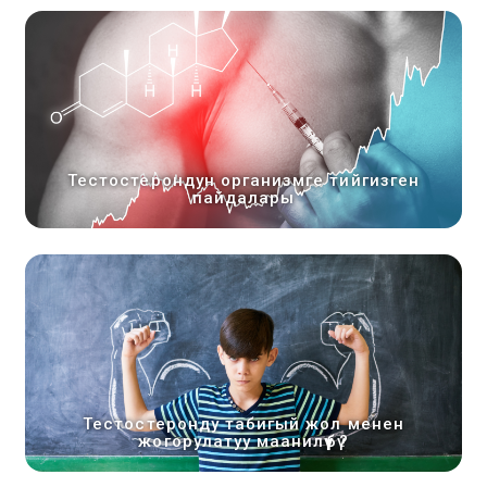
Тестостерондун организмге тийгизген
пайдалары
Тестостеронду табигый жол менен
жогорулатуу маанилүүбү?