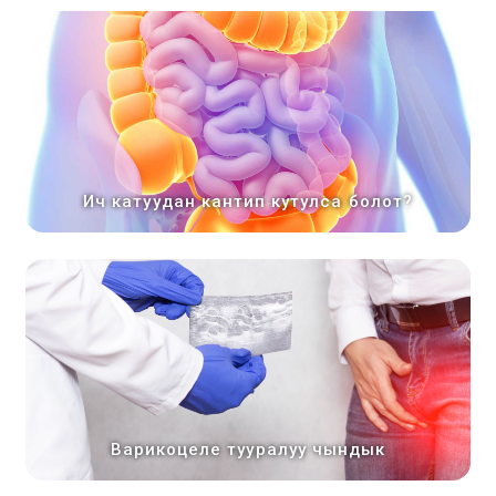
Ич катуудан кантип кутулса болот?
Варикоцеле тууралуу чындык