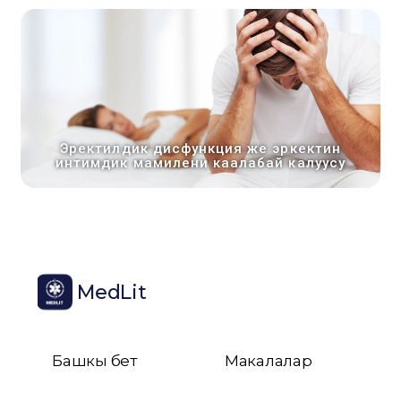
Эректилдик дисфункция же эркектин
интимдик мамилени каалабай калуусу
MedLit
Башкы бет
Макалалар