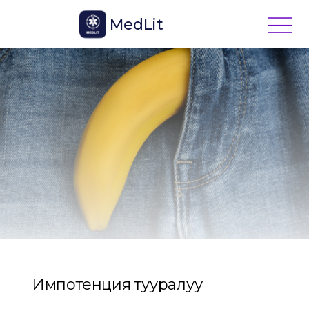
MedLit
Импотенция тууралуу