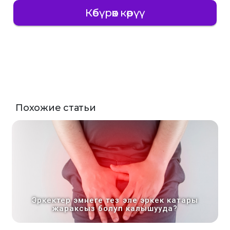
Көбүрөөк көрүү
Похожие статьи
Эркектер эмнеге тез эле эркек катары
жараксыз болуп калышууда?