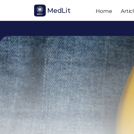
MedLit
Home
Artic