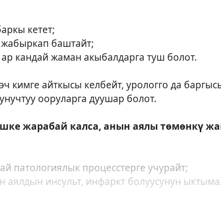
аркы кетет;
у жабыркап баштайт;
б. ар кандай жаман акыбалдарга туш болот.
 эч кимге айткысы келбейт, урологго да баргы
унучтуу ооруларга дуушар болот.
ишке жарабай калса, анын аялы төмөнкү жа
дай патологиялык процесстерге учурайт;
н аялдын инсульт, инфаркт болуусунун ыктыма