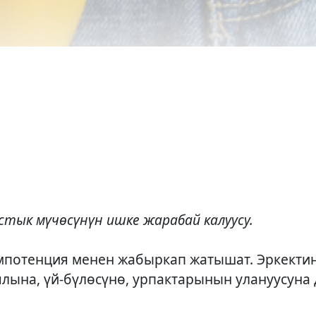
тык мүчөсүнүн ишке жарабай калуусу.
импотенция менен жабыркап жатышат. Эркекти
ялына, үй-бүлөсүнө, урпактарынын улануусуна д