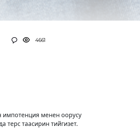
4661
н импотенция менен оорусу
а терс таасирин тийгизет.