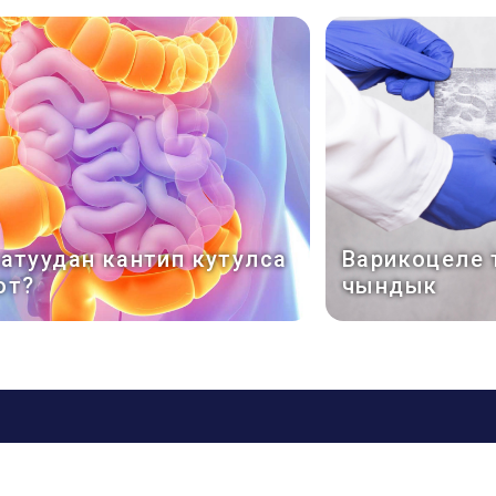
катуудан кантип кутулса
Варикоцеле 
от?
чындык