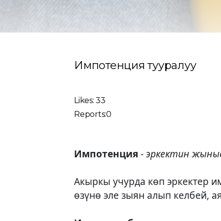
Импотенция тууралуу
Likes: 33
Reports:0
Импотенция
-
эркектин жыныс
Акыркы учурда көп эркектер 
өзүнө эле зыян алып келбей, а