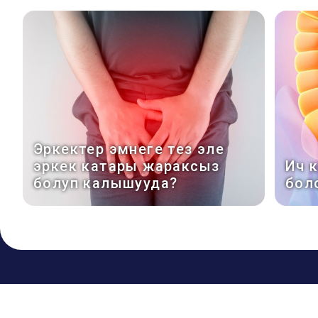
Эркектер эмнеге тез эле
эркек катары жараксыз
Ич 
болуп калышууда?
бол