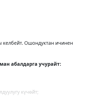
сы келбейт. Ошондуктан ичинен
ман абалдарга учурайт:
лдуулугу күчөйт;