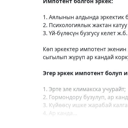
Импотент болгон эркек:
1. Аялынын алдында эркектик б
2. Психологиялык жактан кату
3. Үй-бүлөсүн бузгусу келет ж.
Көп эркектер импотент экенин
сыгылып жүрүп ар кандай корк
Эгер эркек импотент болуп 
1. Эрте эле климакска учурайт;
2. Гормондору бузулуп, ар кан
3. Күйөөсү ишке жарабай калга
4. Ар канда...