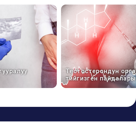
тууралуу
Тестостерондун орг
тийгизген пайдалар