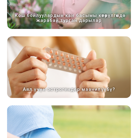
Кош бойлуулардын кан басымы көтөрүлгөндө
жарабай турган дарылар
Аял үчүн эстрогендер маанилүүбү?