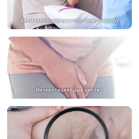
Анемиянын коркунучтуу симптомдору
Интерcтициалдык цистит