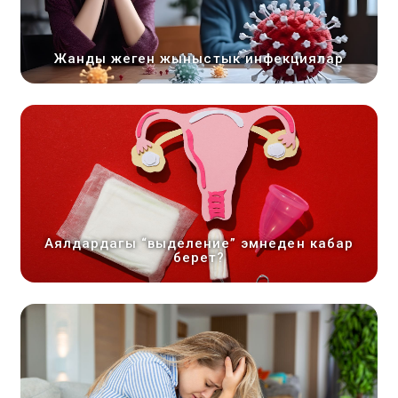
Жанды жеген жыныстык инфекциялар
Аялдардагы “выделение” эмнеден кабар
берет?