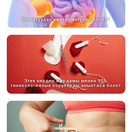
Ич катуудан кантип кутулса болот?
Этек кирдин жардамы менен 90%
гинекологиялык ооруларды аныктаса болот