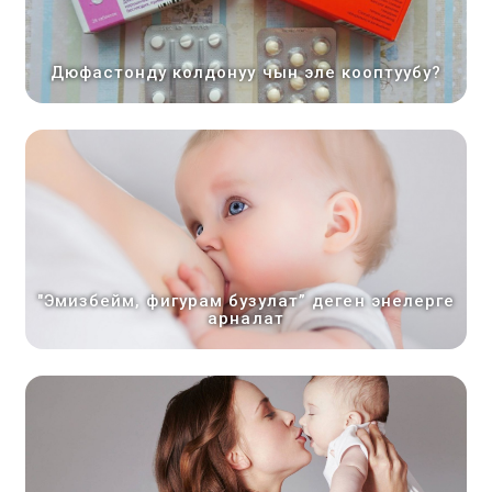
Дюфастонду колдонуу чын эле кооптуубу?
"Эмизбейм, фигурам бузулат” деген энелерге
арналат