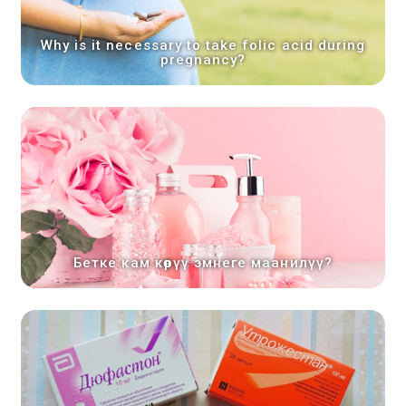
Why is it necessary to take folic acid during
pregnancy?
Бетке кам көрүү эмнеге маанилүү?