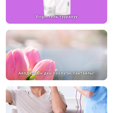
Virgin гель тууралуу
Аялдардын ден соолугун сактайлы!