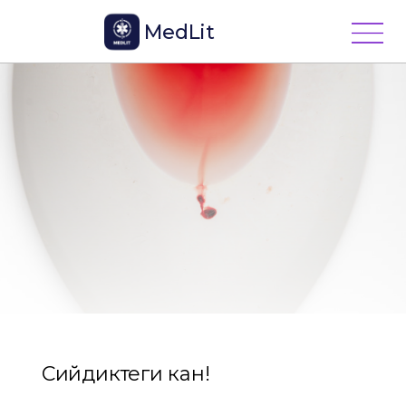
MedLit
Сийдиктеги кан!