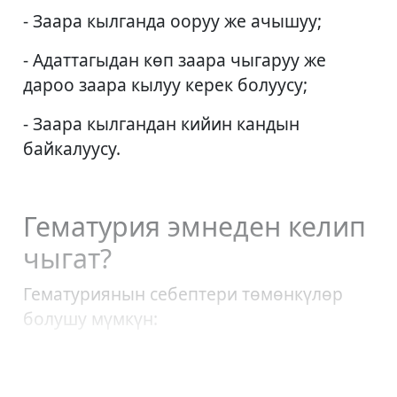
- Заара кылганда ооруу же ачышуу;
- Адаттагыдан көп заара чыгаруу же
дароо заара кылуу керек болуусу;
- Заара кылгандан кийин кандын
байкалуусу.
Гематурия эмнеден келип
чыгат?
Гематуриянын себептери төмөнкүлөр
болушу мүмкүн: