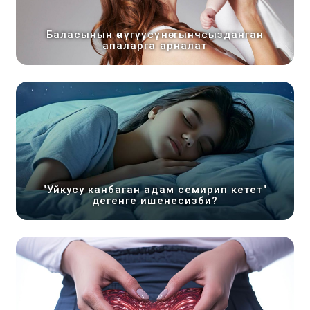
Баласынын өнүгүүсүнө тынчсызданган
апаларга арналат
"Уйкусу канбаган адам семирип кетет"
дегенге ишенесизби?