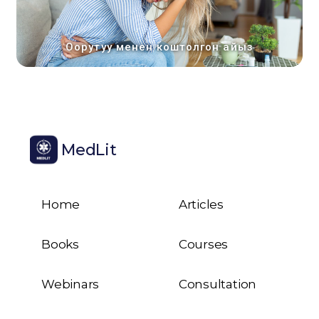
Оорутуу менен коштолгон айыз
MedLit
Home
Articles
Books
Courses
Webinars
Consultation