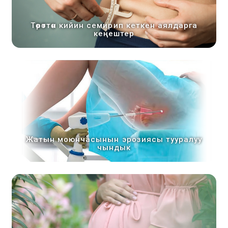
Төрөттөн кийин семирип кеткен аялдарга
кеңештер
Жатын моюнчасынын эрозиясы тууралуу
чындык