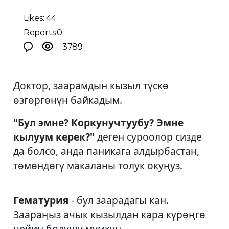
Likes: 44
Reports:0
3789
Доктор, заарамдын кызыл түскө
өзгөргөнүн байкадым.
"Бул эмне? Коркунучтуубу? Эмне
кылуум керек?"
деген суроолор сизде
да болсо, анда паникага алдырбастан,
төмөндөгү макаланы толук окуңуз.
Гематурия
- бул заарадагы кан.
Заараңыз ачык кызылдан кара күрөңгө
чейин болушу мүмкүн.