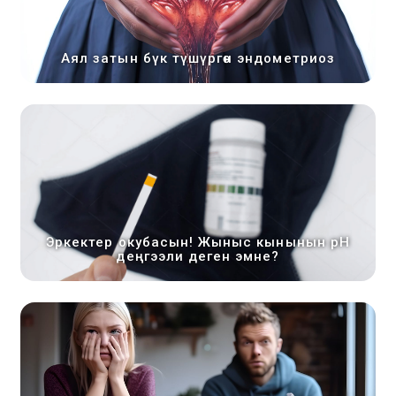
Аял затын бүк түшүргөн эндометриоз
Эркектер окубасын! Жыныс кынынын pH
деңгээли деген эмне?