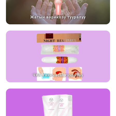
Жатын варикозу тууралуу
ЧКА таякчасы тууралуу