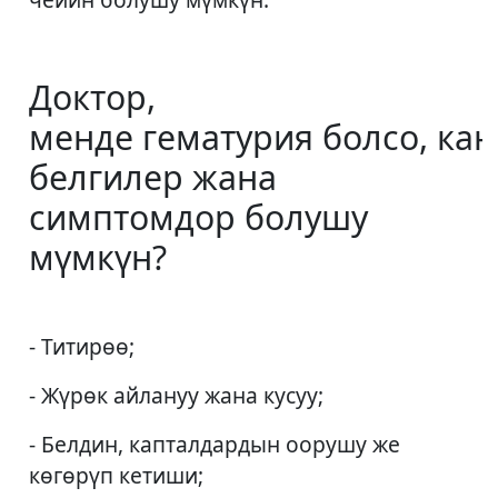
Доктор,
менде гематурия болсо, ка
белгилер жана
симптомдор болушу
мүмкүн?
- Титирөө;
- Жүрөк айлануу жана кусуу;
- Белдин, капталдардын оорушу же
көгөрүп кетиши;