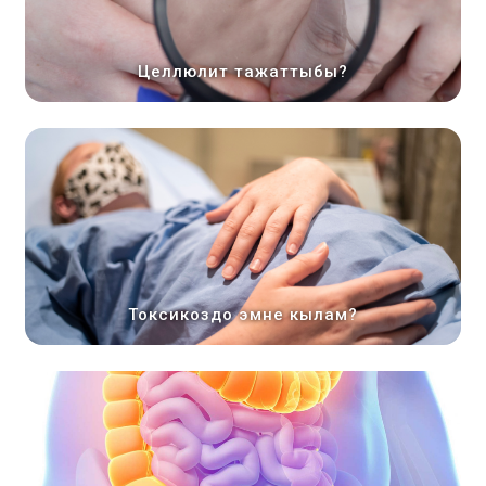
Целлюлит тажаттыбы?
Токсикоздо эмне кылам?