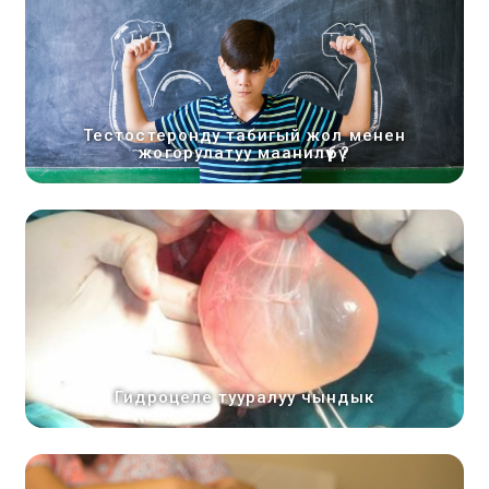
Тестостеронду табигый жол менен
жогорулатуу маанилүүбү?
Гидроцеле тууралуу чындык