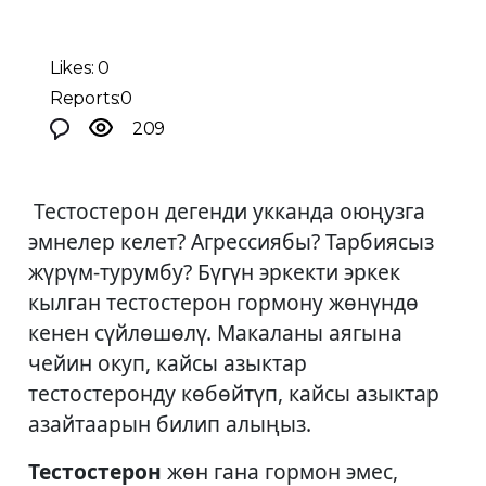
Likes: 0
Reports:0
209
Тестостерон дегенди укканда оюңузга
эмнелер келет? Агрессиябы? Тарбиясыз
жүрүм-турумбу? Бүгүн эркекти эркек
кылган тестостерон гормону жөнүндө
кенен сүйлөшөлү. Макаланы аягына
чейин окуп, кайсы азыктар
тестостеронду көбөйтүп, кайсы азыктар
азайтаарын билип алыңыз.
Тестостерон
жөн гана гормон эмес,