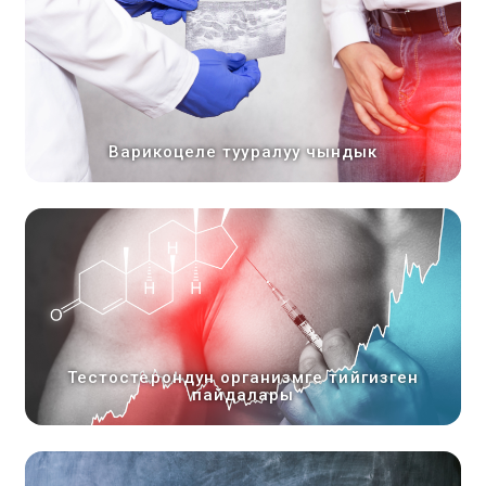
Варикоцеле тууралуу чындык
Тестостерондун организмге тийгизген
пайдалары