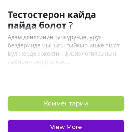
Тестостерон кайда
пайда болот
?
Адам денесинин түпкүрүндө, урук
бездеринде чыныгы сыйкыр ишке ашат.
Бул жерде эркектин физиологиясынын
лабиринтинде эркек...
Комментарии
View More