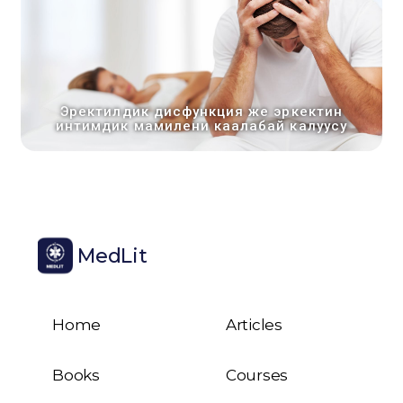
Эректилдик дисфункция же эркектин
интимдик мамилени каалабай калуусу
MedLit
Home
Articles
Books
Courses