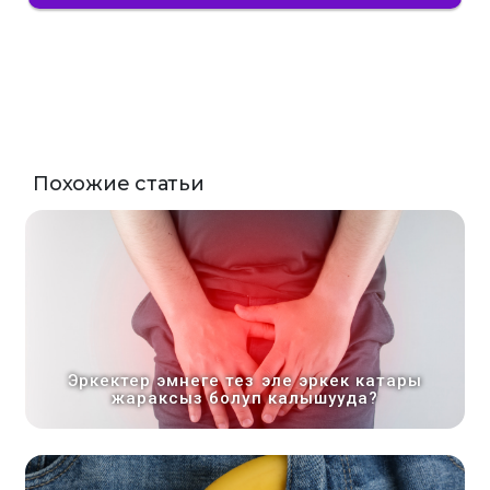
Похожие статьи
Эркектер эмнеге тез эле эркек катары
жараксыз болуп калышууда?