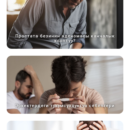
Простата безинин аденомасы канчалык
кооптуу?
Эркектердеги тукумсуздуктун себептери