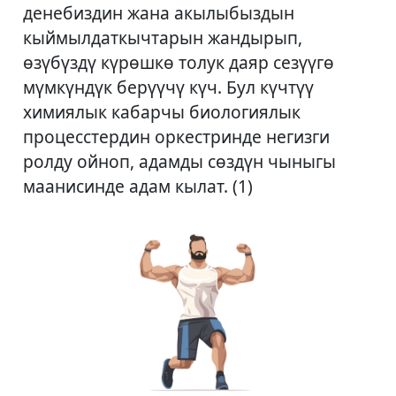
денебиздин жана акылыбыздын
кыймылдаткычтарын жандырып,
өзүбүздү күрөшкө толук даяр сезүүгө
мүмкүндүк берүүчү күч. Бул күчтүү
химиялык кабарчы биологиялык
процесстердин оркестринде негизги
ролду ойноп, адамды сөздүн чыныгы
маанисинде адам кылат. (1)