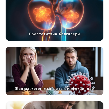
Простатиттин белгилери
Жанды жеген жыныстык инфекциялар