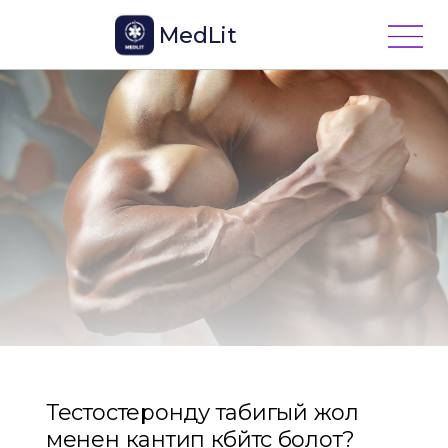
MedLit
Тестостеронду табигый жол
менен кантип көбөйтсө болот?