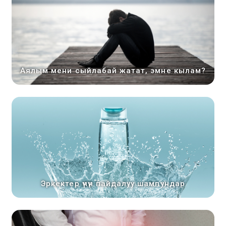
Аялым мени сыйлабай жатат, эмне кылам?
Эркектер үчүн пайдалуу шампундар