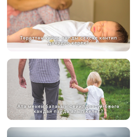
Төрөттөн кийин аялды секске кантип
даярдоо керек?
Ата менен баланын сейилдөөсү үй-бүлөгө
кандай пайда алып келет?