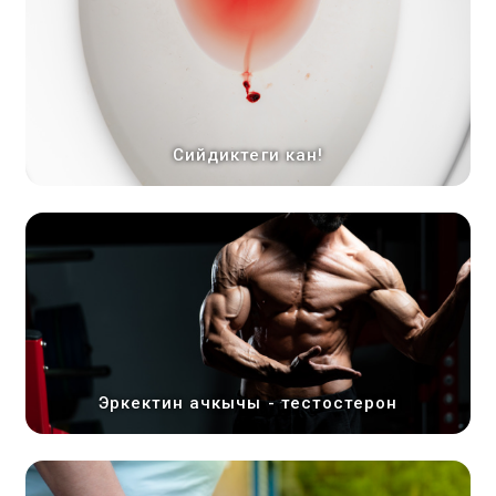
Сийдиктеги кан!
Эркектин ачкычы - тестостерон