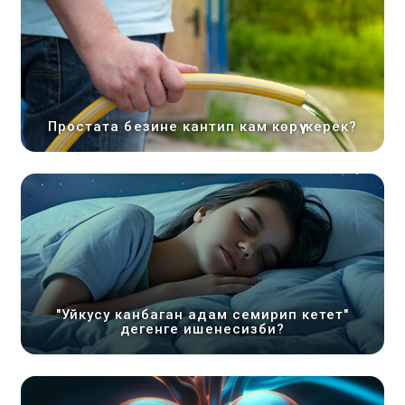
Простата безине кантип кам көрүү керек?
"Уйкусу канбаган адам семирип кетет"
дегенге ишенесизби?