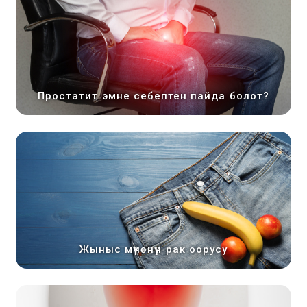
Простатит эмне себептен пайда болот?
Жыныс мүчөнүн рак оорусу