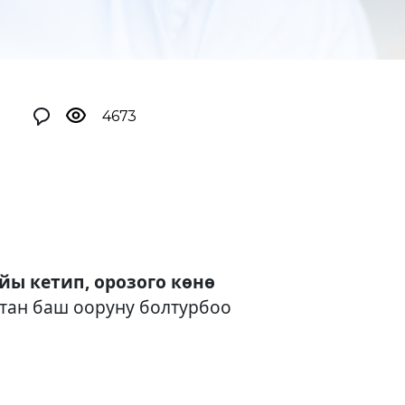
4673
ы кетип, орозого көнө
тан баш ооруну болтурбоо