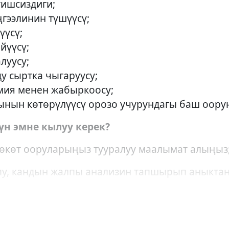
тишсиздиги;
ңгээлинин түшүүсү;
үүсү;
йүүсү;
луусу;
ду сыртка чыгаруусу;
мия менен жабыркоосу;
мынын көтөрүлүүсү орозо учурундагы баш оорун
н эмне кылуу керек?
өнөкөт ооруларыңыз тууралуу маалымат алыңыз
кпу, кандын жалпы анализин тапшырып аныкта