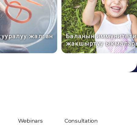
тууралуу жалган
Баланын иммунитети
жакшыртуу ыкмалар
Webinars
Consultation