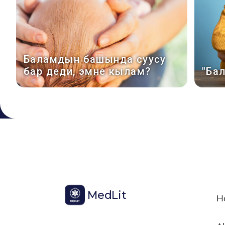
Баламдын башында суусу
бар деди, эмне кылам?
"Ба
MedLit
H