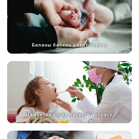
Баланы баскан рахит оорусу
Тамактан алган ларингит оорусу