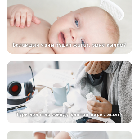
Баламдын чачы түшүп жатат, эмне кылам?
Түрк врачтар жөтөлдү кантип дарылашат?