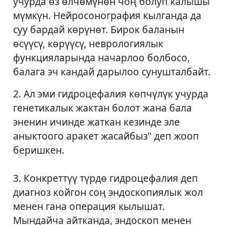
учурда өз өлчөмүнөн чоң болуп калышы
мүмкүн. Нейросонография кылганда да
суу бардай көрүнөт. Бирок баланын
өсүүсү, көрүүсү, неврологиялык
функцияларында начарлоо болбосо,
балага эч кандай дарылоо сунушталбайт.
2. Ал эми гидроцефалия көпчүлүк учурда
генетикалык жактан болот жана бала
эненин ичинде жаткан кезинде эле
аныктоого аракет жасайбыз" деп жооп
беришкен.
3. Конкреттүү түрдө гидроцефалия деп
диагноз койгон соң эндоскопиялык жол
менен гана операция кылышат.
Мындайча айтканда, эндоскоп менен