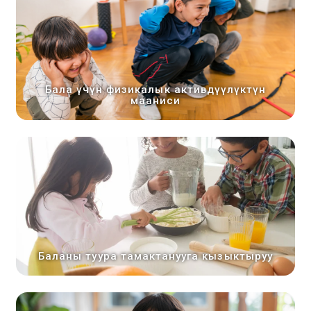
Бала үчүн физикалык активдүүлүктүн
мааниси
Баланы туура тамактанууга кызыктыруу