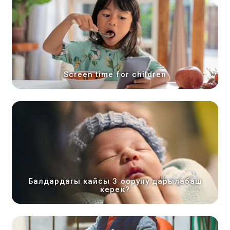
Screen time for children
Балдардагы кайсы 3 ооруну дарылабаш
керек?