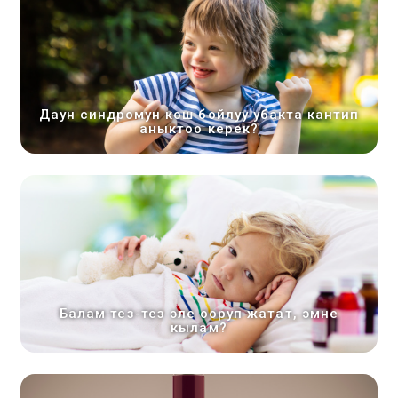
Даун синдромун кош бойлуу убакта кантип
аныктоо керек?
Балам тез-тез эле ооруп жатат, эмне
кылам?