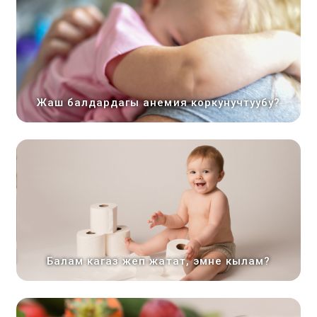
Жаш балдардагы анемия коркунучтуубу?
Балам кагаз жеп жатат, эмне кылам?