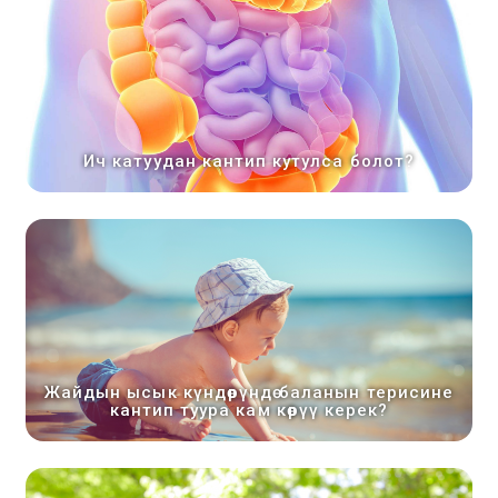
Ич катуудан кантип кутулса болот?
Жайдын ысык күндөрүндө баланын терисине
кантип туура кам көрүү керек?