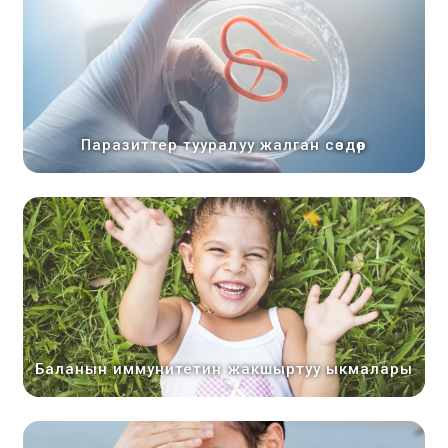
Паразиттер тууралуу жалган сөздөр
Баланын иммунитетин жакшыртуу ыкмалары