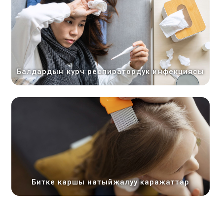
Балдардын курч респиратордук инфекциясы
Битке каршы натыйжалуу каражаттар