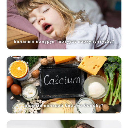
Баланын коңурук тартуусу коркунучтуубу?
Балама кальций берсем болобу?