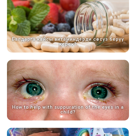
Балдарга кайсы витаминдерди сөзсүз берүү
керек?
How to help with suppuration of the eyes in a
child?