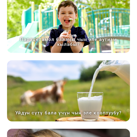
Парацетамол баланы чын эле аутизм
кылабы?
Уйдун сүтү бала үчүн чын эле кооптуубу?