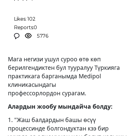
Likes: 102
Reports:0
5776
Мага негизи ушул суроо өтө көп
берилгендиктен бул тууралуу Түркияга
практикага барганымда Medipol
клиникасындагы
профессорлордон сурагам.
Алардын жообу мындайча болду:
1. "Жаш балдардын башы өсүү
процессинде болгондуктан кээ бир