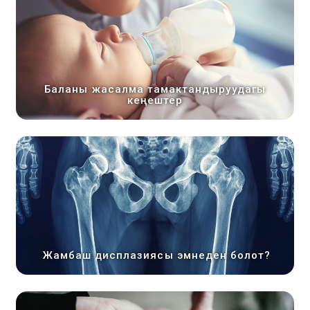
Баланы жасалма тамактандыруудагы
кеңештер
Жамбаш дисплазиясы эмнеден болот?