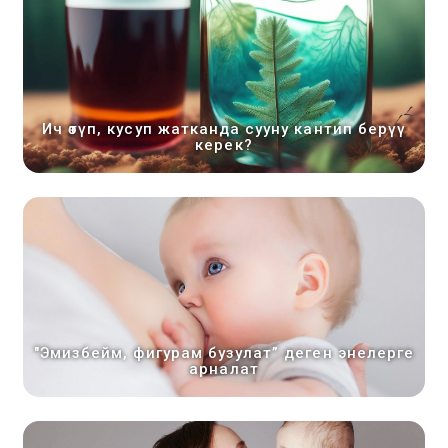
Ич өтүп, кусуп жатканда сууну кантип берүү
керек?
"Эмизбейм, фигурам бузулат” деген энелерге
арналат