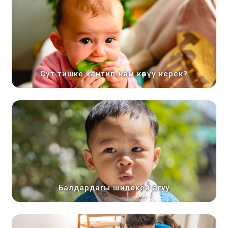
Сүт тишке кантип кам көрүү керек?
Балдардагы шилекей агуу