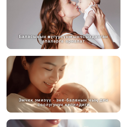
Баласынын өнүгүүсүнө тынчсызданган
апаларга арналат
Эмчек эмизүү - эне-баланын чың ден
соолугунун кепилдиги