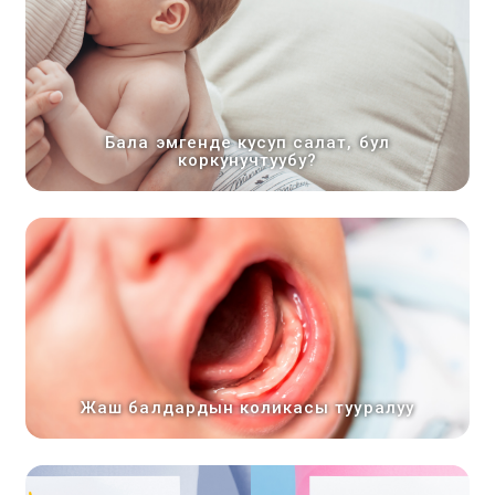
Бала эмгенде кусуп салат, бул
коркунучтуубу?
Жаш балдардын коликасы тууралуу