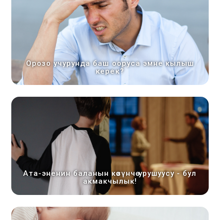
Орозо учурунда баш ооруса эмне кылыш
керек?
Ата-эненин баланын көзүнчө урушуусу - бул
акмакчылык!