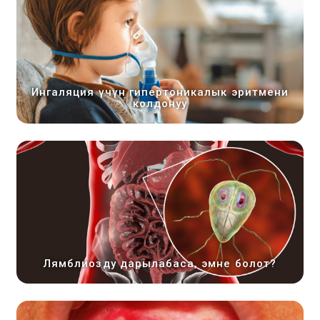
Ингаляция үчүн гипертоникалык эритмени
колдонуу
Лямблиозду дарылабаса, эмне болот?