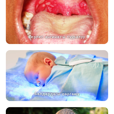
Герпес ангинасы тууралуу
Балдардагы саргаюу