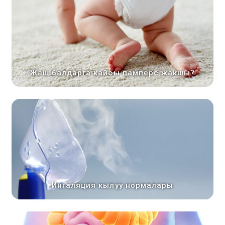
Жаш балдарга кайсы памперс жакшы?
Ингаляция кылуу нормалары