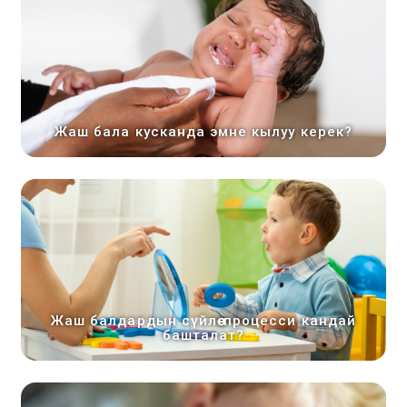
Жаш бала кусканда эмне кылуу керек?
Жаш балдардын сүйлөө процесси кандай
башталат?