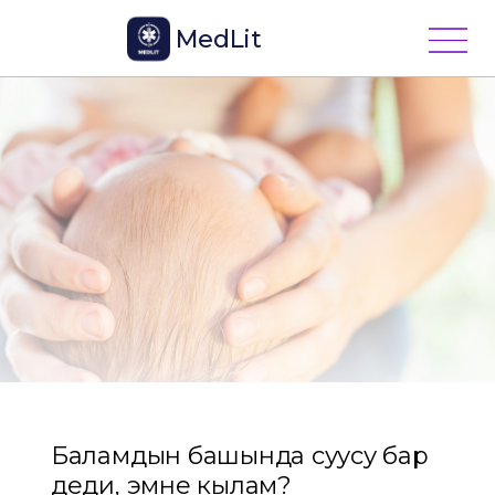
MedLit
Баламдын башында суусу бар
деди, эмне кылам?