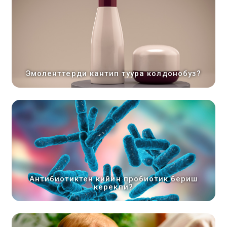
Эмоленттерди кантип туура колдонобуз?
Антибиотиктен кийин пробиотик бериш
керекпи?