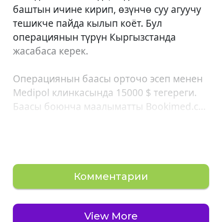
баштын ичине кирип, өзүнчө суу агуучу
тешикче пайда кылып коёт. Бул
операциянын түрүн Кыргызстанда
жасабаса керек.
Операциянын баасы орточо эсеп менен
Medipol клинкасында 15000 $ тегереги.
Баасы боюнча маалыматты Bookimed.c...
Комментарии
View More