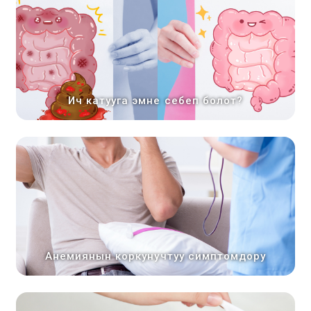
Ич катууга эмне себеп болот?
Анемиянын коркунучтуу симптомдору