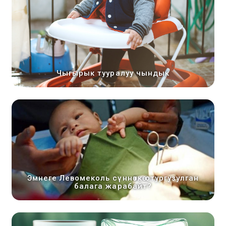
Чыгырык тууралуу чындык
Эмнеге Левомеколь сүннөткө отургузулган
балага жарабайт?