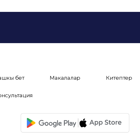
ашкы бет
Макалалар
Китептер
онсультация