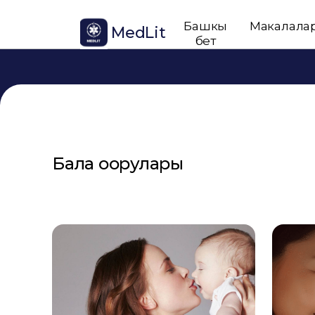
Башкы
Макалала
MedLit
бет
Бала оорулары