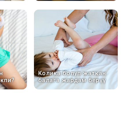
н
Колика болуп жаткан
екпи?
балага жардам берүү