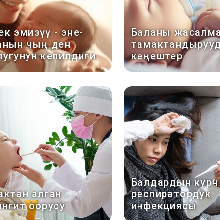
к эмизүү - эне-
Баланы жасалм
анын чың ден
тамактандыруу
лугунун кепилдиги
кеңештер
Балдардын курч
актан алган
респиратордук
ингит оорусу
инфекциясы