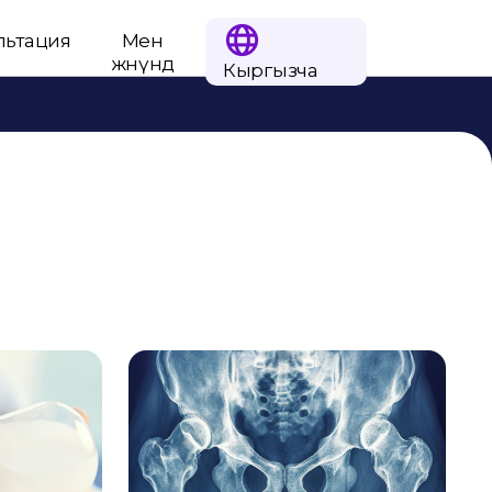
льтация
Мен
жөнүндө
Кыргызча