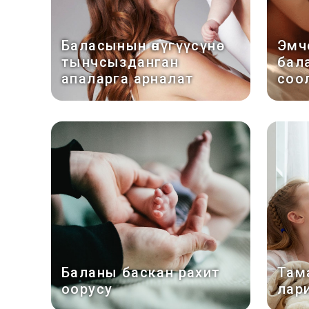
Баласынын өнүгүүсүнө
Эмче
тынчсызданган
бал
апаларга арналат
соо
Баланы баскан рахит
Там
оорусу
лар