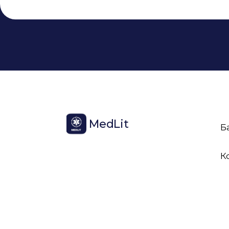
MedLit
Б
К