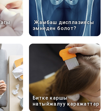
а
дагы
Жамбаш дисплазиясы
эмнеден болот?
Битке каршы
натыйжалуу каражаттар