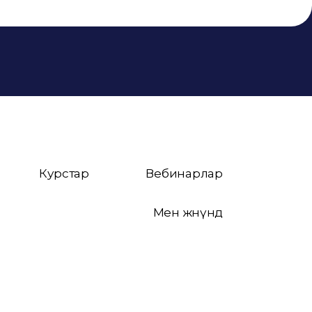
Курстар
Вебинарлар
Мен жөнүндө