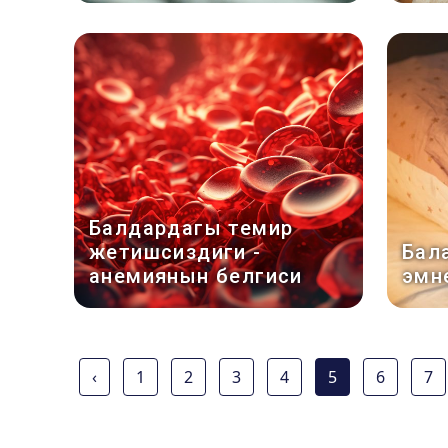
Балдардагы темир
жетишсиздиги -
Бал
анемиянын белгиси
эмн
‹
1
2
3
4
5
6
7