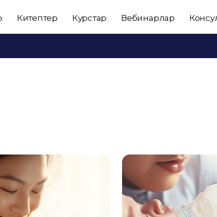
р
Китептер
Курстар
Вебинарлар
Консу