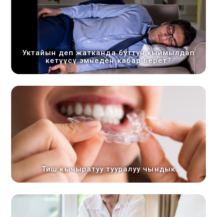
Уктайын деп жатканда буттун кыймылдап
кетүүсү эмнеден кабар берет?
Тиш кычыратуу тууралуу чындык