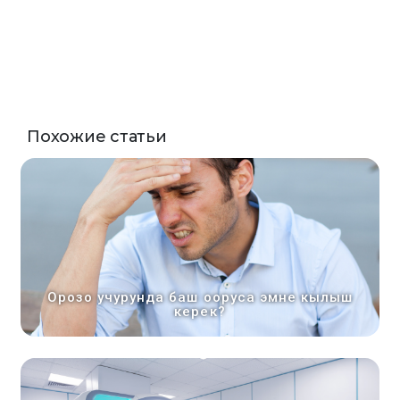
Похожие статьи
Орозо учурунда баш ооруса эмне кылыш
керек?