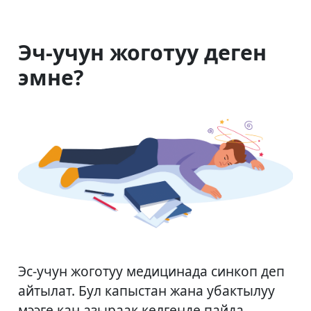
Эч-учун жоготуу деген
эмне?
Эс-учун жоготуу медицинада синкоп деп
айтылат. Бул капыстан жана убактылуу
мээге кан азыраак келгенде пайда