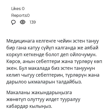
Likes: 0
Reports:0
139
Медицинага келгенге чейин эстен тануу
бир гана катуу сүйүп калганда же аябай
коркуп кеткенде болот деп ойлочумун.
Көрсө, анын себептери жана түрлөрү көп
экен. Бул макалада биз эстен тануунун
келип чыгуу себептерин, түрлөрүн жана
дарылоо ыкмаларын талдайбыз.
Макаланы жакындарыңызга
жөнөтүп олуттуу илдет тууралуу
кабардар кылыңыз.