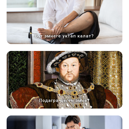
Бут эмнеге уктап калат?
Подагра деген эмне?