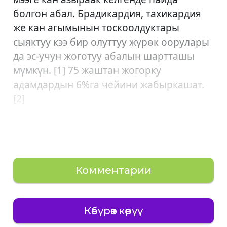
болгон абал. Брадикардия, тахикардия
же кан агымынын тоскоолдуктары
сыяктуу кээ бир олуттуу жүрөк оорулары
да эс-учун жоготуу абалын шартташы
мүмкүн. [1] 75 жаштан жогорку
адамдардын 6%га чейини жабыркашат.
[2]
Комментарии
Көбүрөөк көрүү