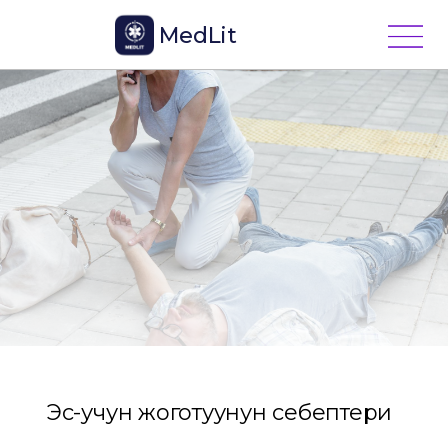
MedLit
Эс-учун жоготуунун себептери