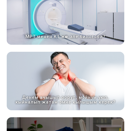
МРТ менен КТ жөн эле бизнесби?
Денем ачышып ооруп, мойнум уюп,
кыйналып жатам эмне кылышым керек?