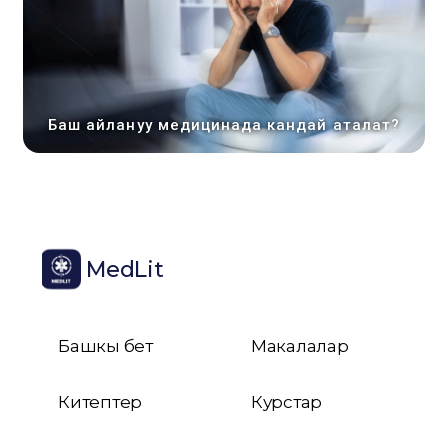
Баш айлануу медицинада кандай аталат?
MedLit
Башкы бет
Макалалар
Китептер
Курстар