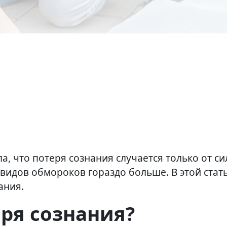
а, что потеря сознания случается только от с
и видов обмороков гораздо больше. В этой ста
ания.
еря сознания?