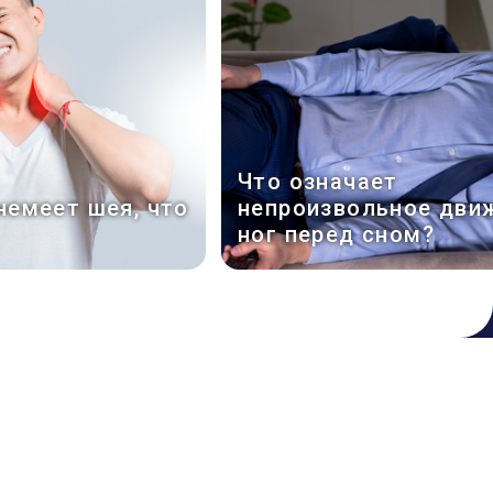
Что означает
немеет шея, что
непроизвольное дви
ног перед сном?