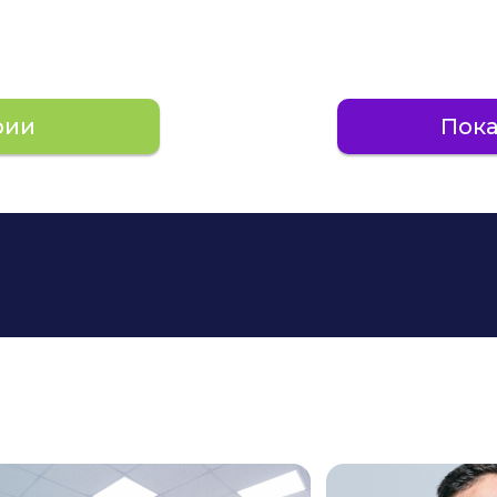
рии
Пока