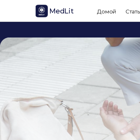
MedLit
Домой
Стат