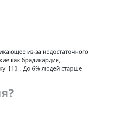
никающее из-за недостаточного
кие как брадикардия,
оку【1】. До 6% людей старше
ия?