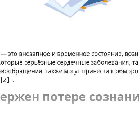
, — это внезапное и временное состояние, воз
екоторые серьёзные сердечные заболевания, та
овообращения, также могут привести к обмор
в【2】.
ержен потере сознан