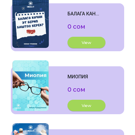
БАЛАГА КАН...
0 сом
View
МИОПИЯ
0 сом
View