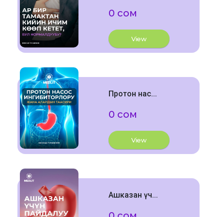
0 сом
View
Протон нас...
0 сом
View
Ашказан үч...
0 сом