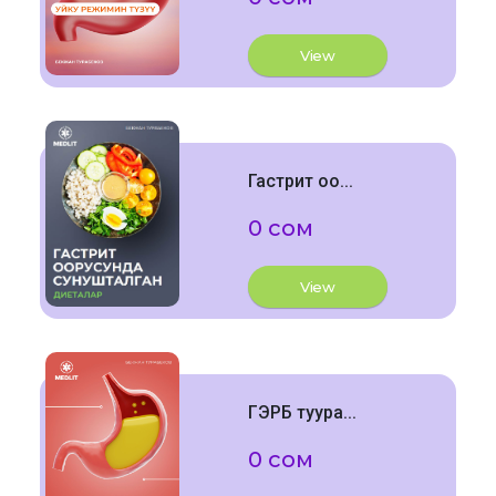
View
Гастрит оо...
0 сом
View
ГЭРБ туура...
0 сом