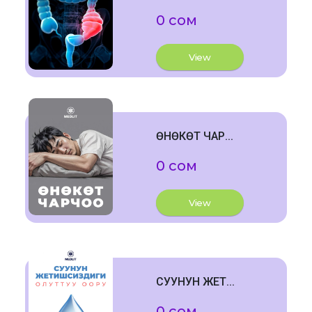
0 сом
View
ӨНӨКӨТ ЧАР...
0 сом
View
СУУНУН ЖЕТ...
0 сом