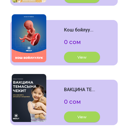
Кош бойлуу...
0 сом
View
ВАКЦИНА ТЕ...
0 сом
View