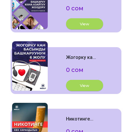
0 сом
View
Жогорку ка...
0 сом
View
Никотинге...
0 сом