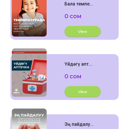
Бала темпе...
0 сом
View
Үйдөгү апт...
0 сом
View
Эң пайдалу...