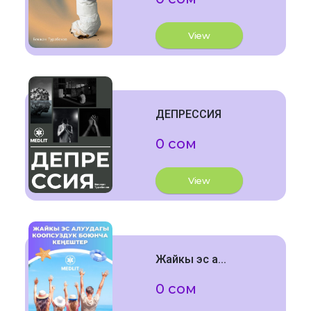
View
ДЕПРЕССИЯ
0 сом
View
Жайкы эс а...
0 сом