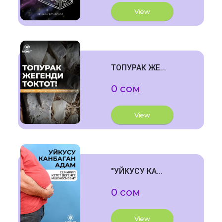
View
ТОПУРАК ЖЕ...
0 сом
View
"УЙКУСУ КА...
0 сом
View