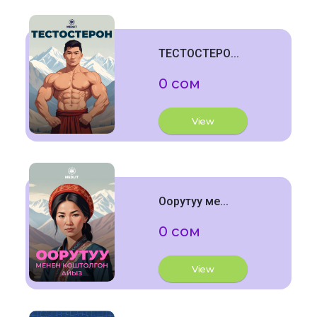
ТЕСТОСТЕРО...
0 сом
View
Оорутуу ме...
0 сом
View