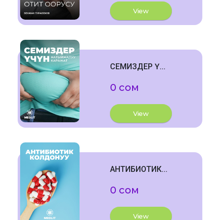
View
СЕМИЗДЕР Ү...
0 сом
View
АНТИБИОТИК...
0 сом
View