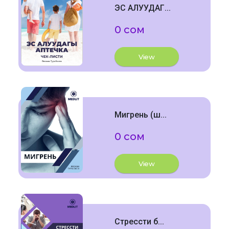
ЭС АЛУУДАГ...
0 сом
View
Мигрень (ш...
0 сом
View
Стрессти б...