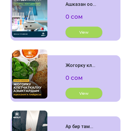
Ашказан оо...
0 сом
View
Жогорку кл...
0 сом
View
Ар бир там...