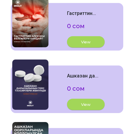
Гастриттин...
0 сом
View
Ашказан да...
0 сом
View