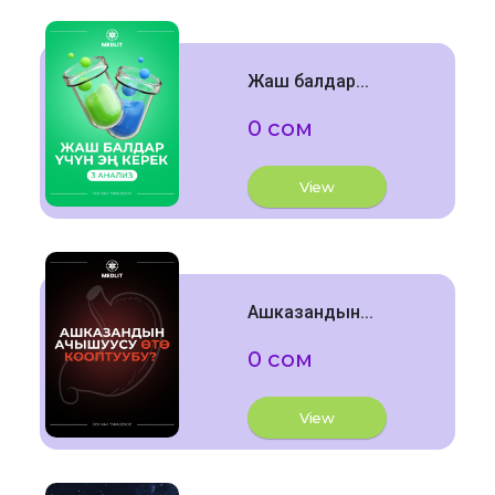
Жаш балдар...
0 сом
View
Ашказандын...
0 сом
View