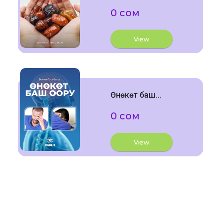
0 сом
View
Өнөкөт баш...
0 сом
View