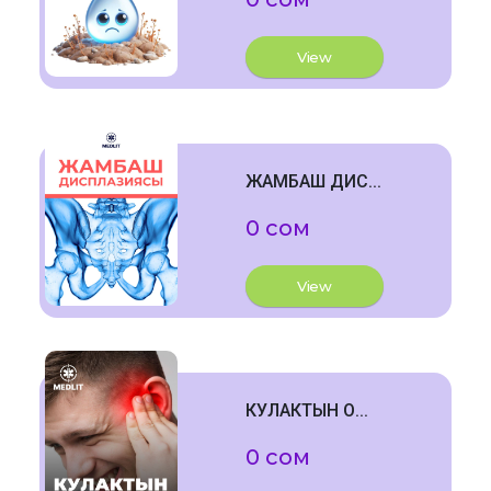
View
ЖАМБАШ ДИС...
0 сом
View
КУЛАКТЫН О...
0 сом