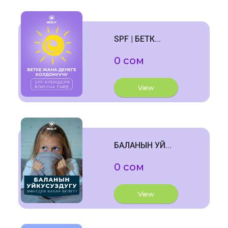
SPF | БЕТК...
0 сом
View
БАЛАНЫН УЙ...
0 сом
View