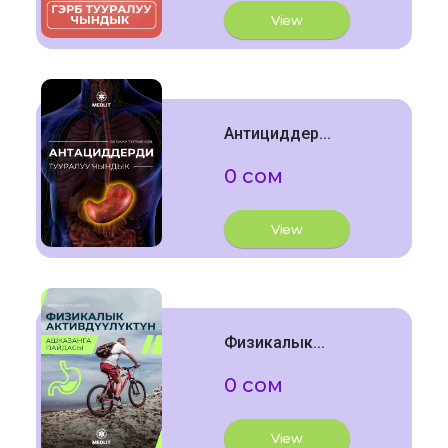
View
Антициддер...
0 сом
View
Физикалык...
0 сом
View