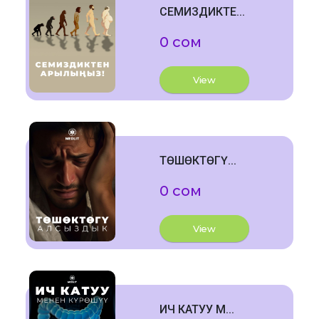
СЕМИЗДИКТЕ...
0 сом
View
ТӨШӨКТӨГҮ...
0 сом
View
ИЧ КАТУУ М...