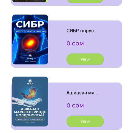
СИБР оорус...
0 сом
View
Ашказан ма...
0 сом
View