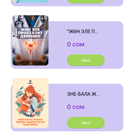
"ЖӨН ЭЛЕ П...
0 сом
View
ЭНЕ-БАЛА Ж...
0 сом
View