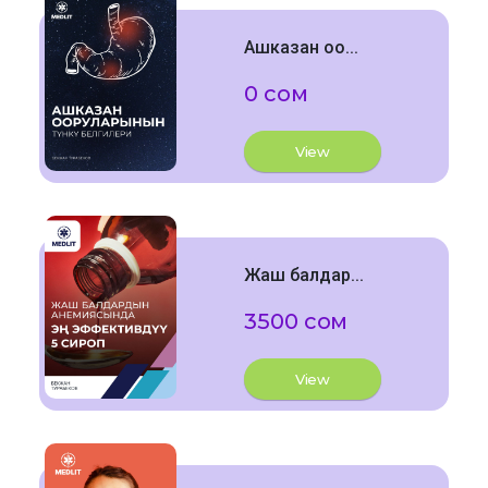
Ашказан оо...
0 сом
View
Жаш балдар...
3500 сом
View