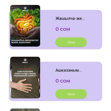
Жашылча-же...
0 сом
View
Ашказаным...
0 сом
View