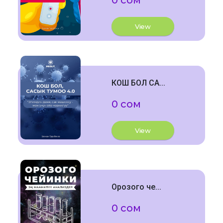
0 сом
View
КОШ БОЛ СА...
0 сом
View
Орозого че...
0 сом