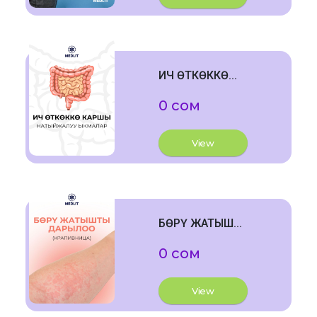
ИЧ ӨТКӨККӨ...
0 сом
View
БӨРҮ ЖАТЫШ...
0 сом
View