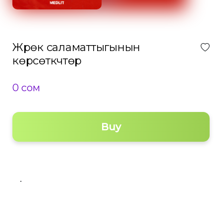
Жүрөк саламаттыгынын
көрсөткүчтөрү
0 сом
Buy
.