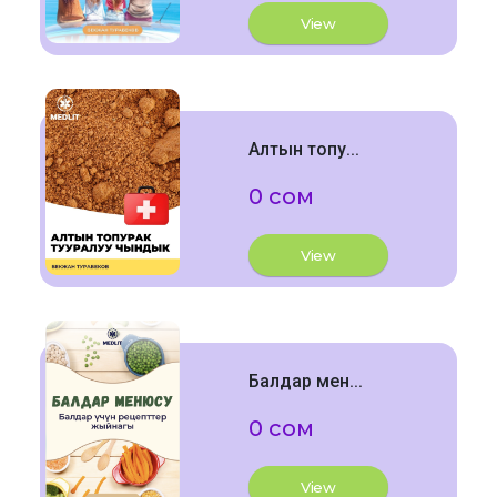
View
Алтын топу...
0 сом
View
Балдар мен...
0 сом
View