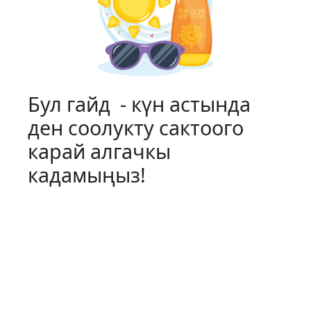
Бул гайд - күн астында
ден соолукту сактоого
карай алгачкы
кадамыңыз!