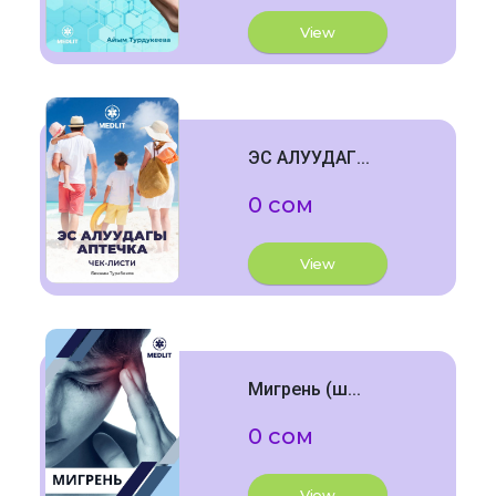
View
ЭС АЛУУДАГ...
0 сом
View
Мигрень (ш...
0 сом
View