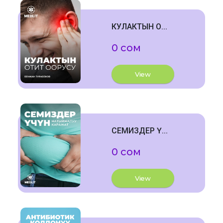
КУЛАКТЫН О...
0 сом
View
СЕМИЗДЕР Ү...
0 сом
View