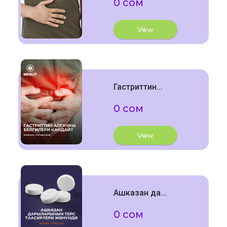
0 сом
View
Гастриттин...
0 сом
View
Ашказан да...
0 сом