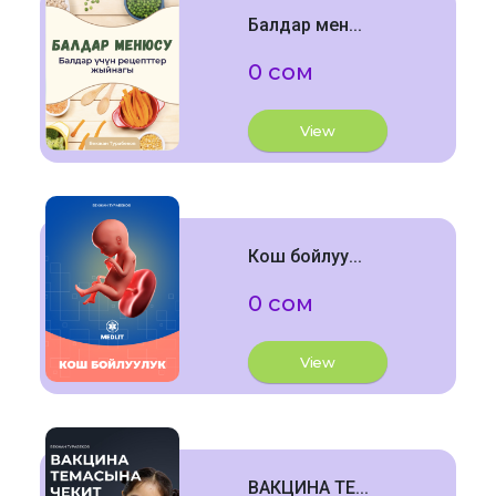
Балдар мен...
0 сом
View
Кош бойлуу...
0 сом
View
ВАКЦИНА ТЕ...