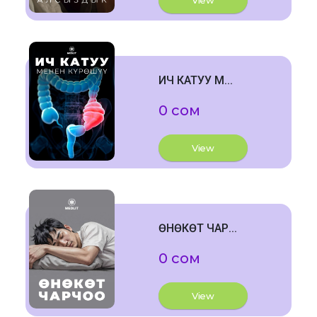
View
ИЧ КАТУУ М...
0 сом
View
ӨНӨКӨТ ЧАР...
0 сом
View