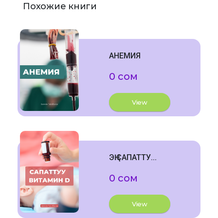
Похожие книги
АНЕМИЯ
0 сом
View
ЭҢ САПАТТУ...
0 сом
View