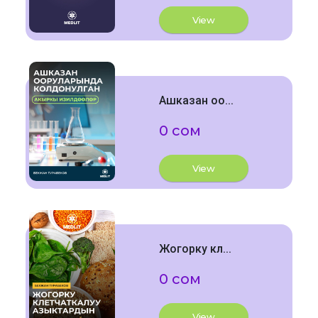
View
Ашказан оо...
0 сом
View
Жогорку кл...
0 сом
View