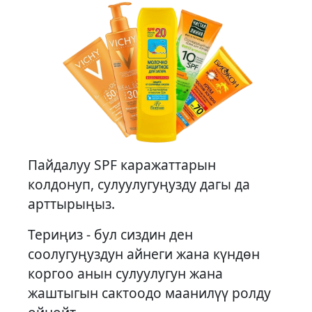
Пайдалуу SPF каражаттарын
колдонуп, сулуулугуңузду дагы да
арттырыңыз.
Териңиз - бул сиздин ден
соолугуңуздун айнеги жана күндөн
коргоо анын сулуулугун жана
жаштыгын сактоодо маанилүү ролду