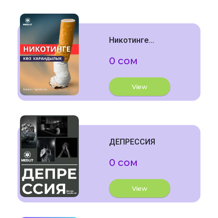
Никотинге...
0 сом
View
ДЕПРЕССИЯ
0 сом
View