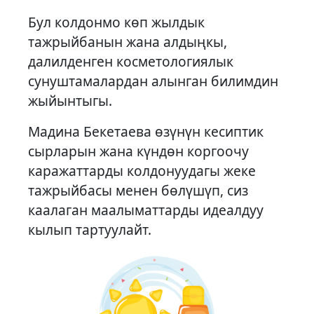
Бул колдонмо көп жылдык
тажрыйбанын жана алдыңкы,
далилденген косметологиялык
сунуштамалардан алынган билимдин
жыйынтыгы.
Мадина Бекетаева өзүнүн кесиптик
сырларын жана күндөн коргоочу
каражаттарды колдонуудагы жеке
тажрыйбасы менен бөлүшүп, сиз
каалаган маалыматтарды идеалдуу
кылып тартуулайт.