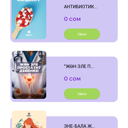
АНТИБИОТИК...
0 сом
View
"ЖӨН ЭЛЕ П...
0 сом
View
ЭНЕ-БАЛА Ж...