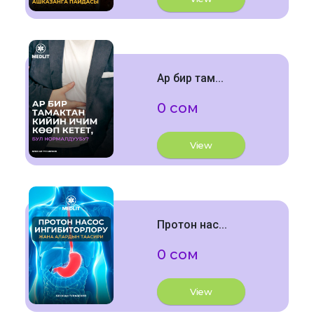
Ар бир там...
0 сом
View
Протон нас...
0 сом
View