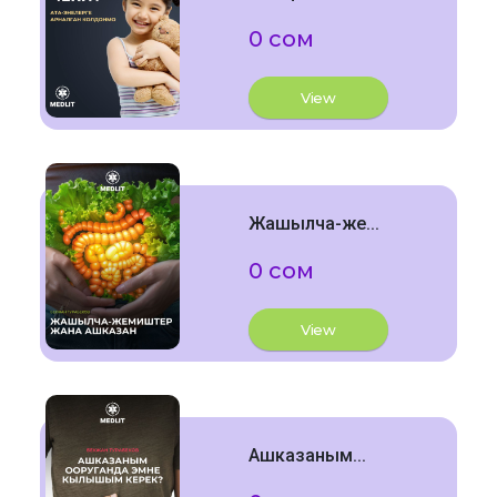
0 сом
View
Жашылча-же...
0 сом
View
Ашказаным...