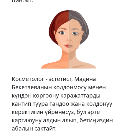
ойнойт.
Косметолог - эстетист, Мадина
Бекетаеванын колдонмосу менен
күндөн коргоочу каражаттарды
кантип туура тандоо жана колдонуу
керектигин үйрөнөсүз, бул эрте
картаюуну алдын алып, бетиңиздин
абалын сактайт.