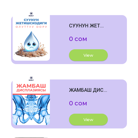
СУУНУН ЖЕТ...
0 сом
View
ЖАМБАШ ДИС...
0 сом
View