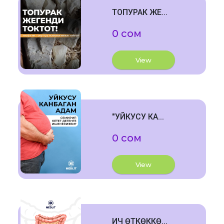
ТОПУРАК ЖЕ...
0 сом
View
"УЙКУСУ КА...
0 сом
View
ИЧ ӨТКӨККӨ...