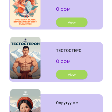
0 сом
View
ТЕСТОСТЕРО...
0 сом
View
Оорутуу ме...