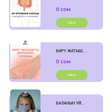
0 сом
View
БӨРҮ ЖАТЫШ...
0 сом
View
БАЛАНЫН УЙ...