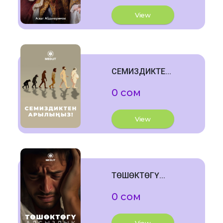
View
СЕМИЗДИКТЕ...
0 сом
View
ТӨШӨКТӨГҮ...
0 сом