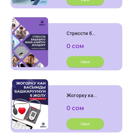
Стрессти б...
0 сом
View
Жогорку ка...
0 сом
View