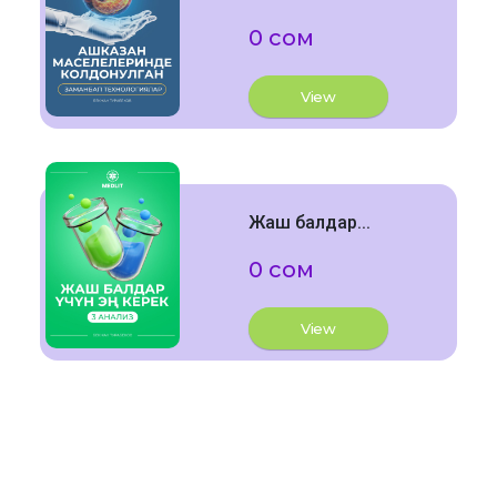
0 сом
View
Жаш балдар...
0 сом
View