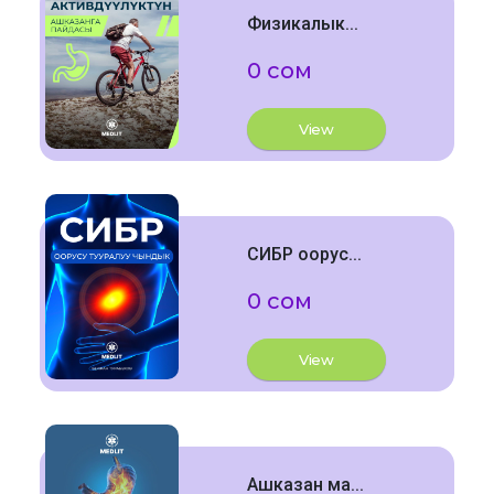
Физикалык...
0 сом
View
СИБР оорус...
0 сом
View
Ашказан ма...