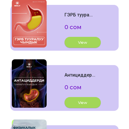
ГЭРБ туура...
0 сом
View
Антициддер...
0 сом
View