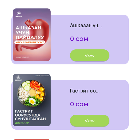
Ашказан үч...
0 сом
View
Гастрит оо...
0 сом
View