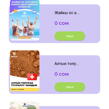
Жайкы эс а...
0 сом
View
Алтын топу...
0 сом
View