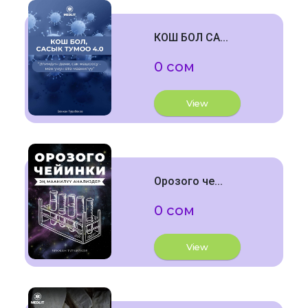
КОШ БОЛ СА...
0 сом
View
Орозого че...
0 сом
View