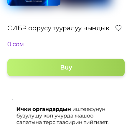
СИБР оорусу тууралуу чындык
0 сом
Buy
.