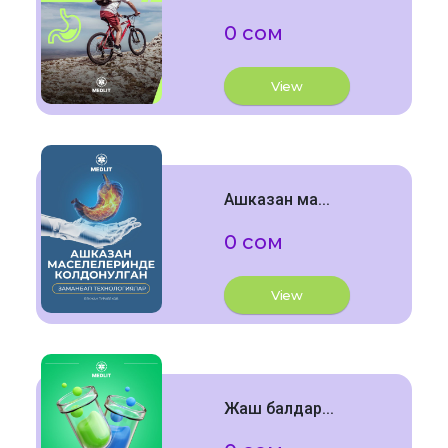
0 сом
View
Ашказан ма...
0 сом
View
Жаш балдар...