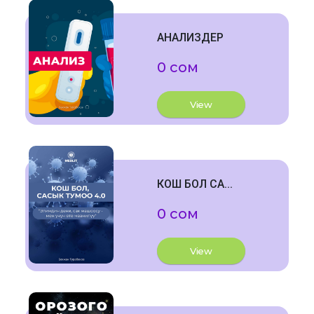
АНАЛИЗДЕР
0 сом
View
КОШ БОЛ СА...
0 сом
View