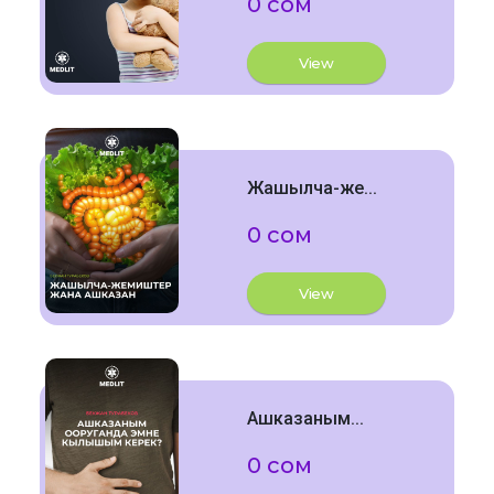
0 сом
View
Жашылча-же...
0 сом
View
Ашказаным...
0 сом