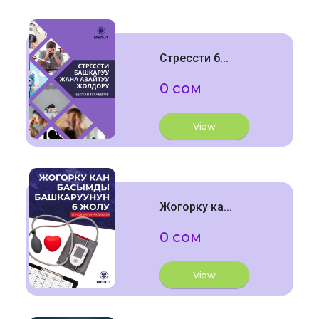
Стрессти б...
0 сом
View
Жогорку ка...
0 сом
View