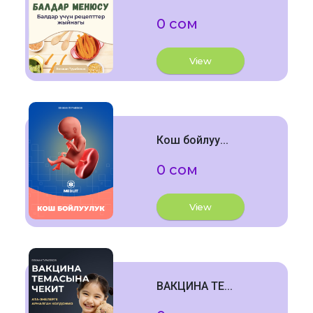
0 сом
View
Кош бойлуу...
0 сом
View
ВАКЦИНА ТЕ...