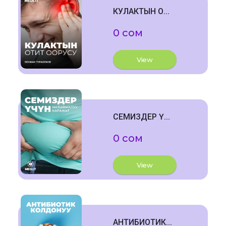
КУЛАКТЫН О...
0 сом
View
СЕМИЗДЕР Ү...
0 сом
View
АНТИБИОТИК...