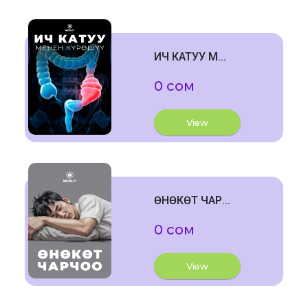
ИЧ КАТУУ М...
0 сом
View
ӨНӨКӨТ ЧАР...
0 сом
View