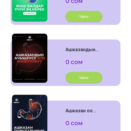
0 сом
View
Ашказандын...
0 сом
View
Ашказан оо...
0 сом