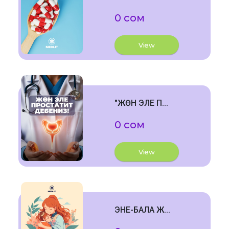
0 сом
View
"ЖӨН ЭЛЕ П...
0 сом
View
ЭНЕ-БАЛА Ж...