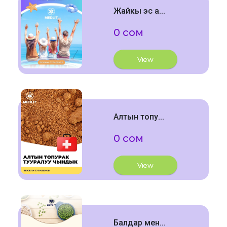
Жайкы эс а...
0 сом
View
Алтын топу...
0 сом
View
Балдар мен...