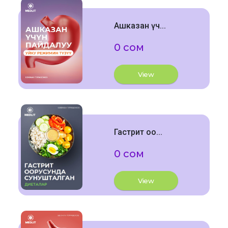
Ашказан үч...
0 сом
View
Гастрит оо...
0 сом
View