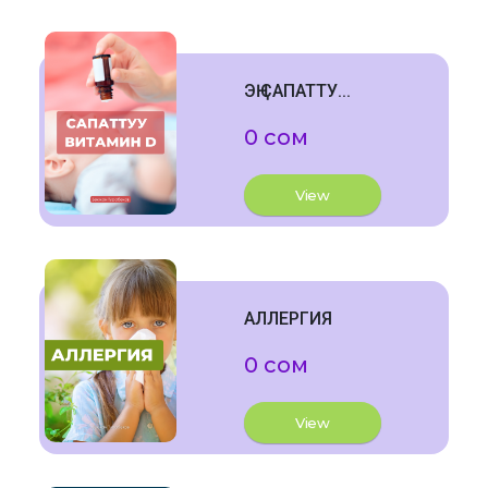
ЭҢ САПАТТУ...
0 сом
View
АЛЛЕРГИЯ
0 сом
View