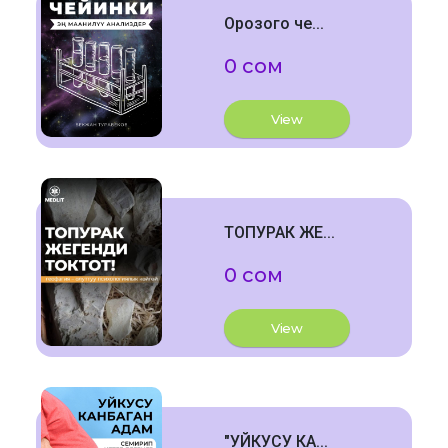
Орозого че...
0 сом
View
ТОПУРАК ЖЕ...
0 сом
View
"УЙКУСУ КА...