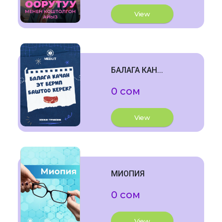
View
БАЛАГА КАН...
0 сом
View
МИОПИЯ
0 сом
View