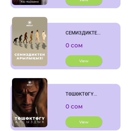
СЕМИЗДИКТЕ...
0 сом
View
ТӨШӨКТӨГҮ...
0 сом
View