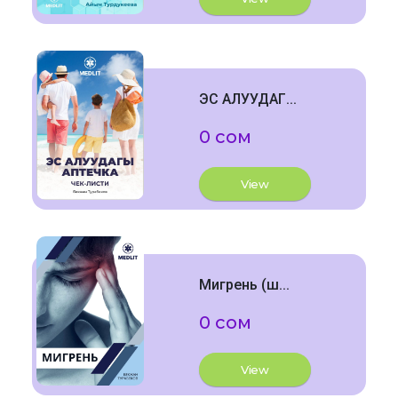
ЭС АЛУУДАГ...
0 сом
View
Мигрень (ш...
0 сом
View