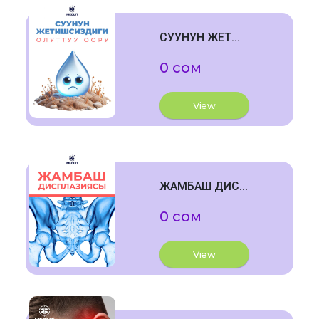
СУУНУН ЖЕТ...
0 сом
View
ЖАМБАШ ДИС...
0 сом
View