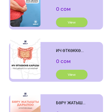
0 сом
View
ИЧ ӨТКӨККӨ...
0 сом
View
БӨРҮ ЖАТЫШ...