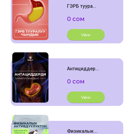
ГЭРБ туура...
0 сом
View
Антициддер...
0 сом
View
Физикалык...