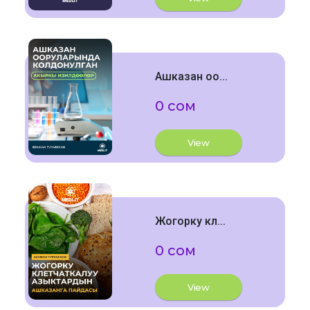
Ашказан оо...
0 сом
View
Жогорку кл...
0 сом
View