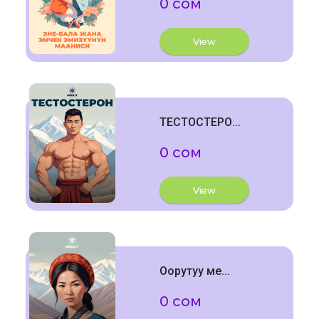
0 сом
View
ТЕСТОСТЕРО...
0 сом
View
Оорутуу ме...
0 сом