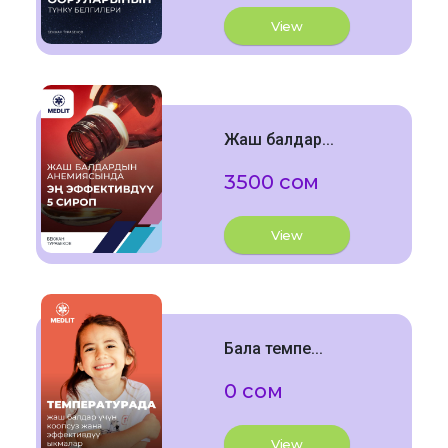
View
Жаш балдар...
3500 сом
View
Бала темпе...
0 сом
View