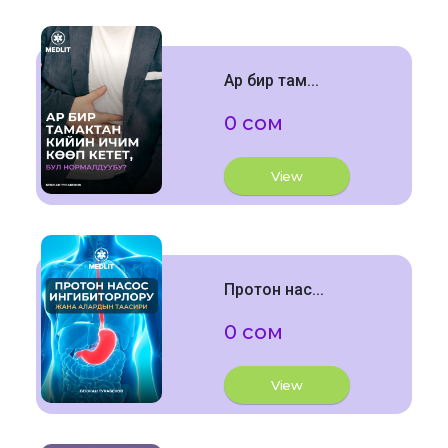
Ар бир там...
0 сом
View
Протон нас...
0 сом
View