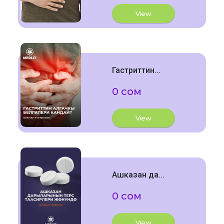
View
Гастриттин...
0 сом
View
Ашказан да...
0 сом
View