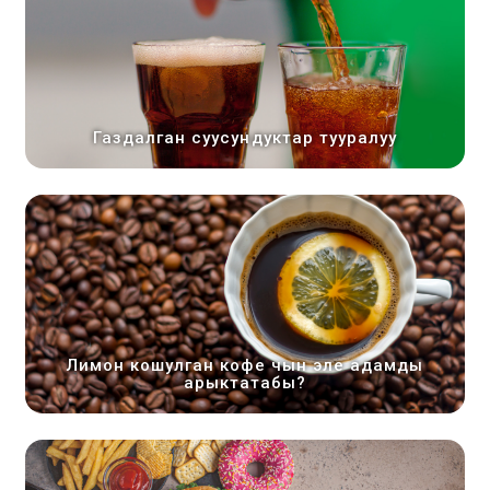
Газдалган суусундуктар тууралуу
Лимон кошулган кофе чын эле адамды
арыктатабы?