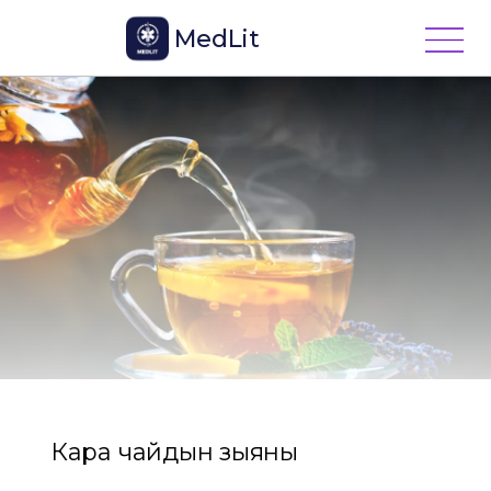
MedLit
Кара чайдын зыяны