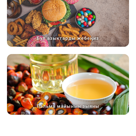
Бул азыктарды жебеңиз
Пальма майынын зыяны