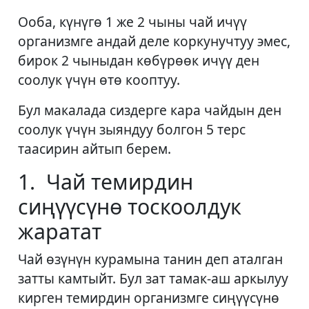
Ооба, күнүгө 1 же 2 чыны чай ичүү
организмге андай деле коркунучтуу эмес,
бирок 2 чыныдан көбүрөөк ичүү ден
соолук үчүн өтө кооптуу.
Бул макалада сиздерге кара чайдын ден
соолук үчүн зыяндуу болгон 5 терс
таасирин айтып берем.
1. Чай темирдин
сиңүүсүнө тоскоолдук
жаратат
Чай өзүнүн курамына танин деп аталган
затты камтыйт. Бул зат тамак-аш аркылуу
кирген темирдин организмге сиңүүсүнө