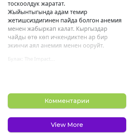
тоскоолдук жаратат.
Жыйынтыгында адам темир
жетишсиздигинен пайда болгон анемия
менен жабыркап калат. Кыргыздар
чайды өтө көп ичкендиктен ар бир
экинчи аял анемия менен ооруйт.
Булак: The Impact...
Комментарии
View More