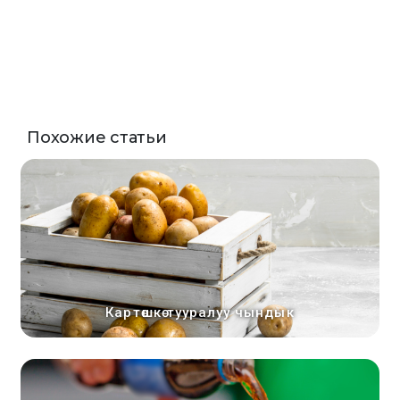
Похожие статьи
Картөшкө тууралуу чындык