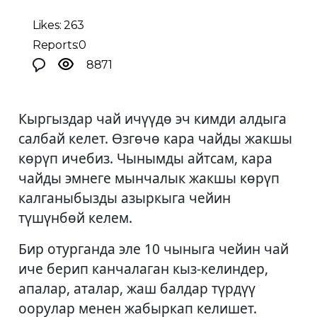
Likes: 263
Reports:0
8871
Кыргыздар чай ичүүдө эч кимди алдыга
салбай келет. Өзгөчө кара чайды жакшы
көрүп ичебиз. Чынымды айтсам, кара
чайды эмнеге мынчалык жакшы көрүп
калганыбызды азыркыга чейин
түшүнбөй келем.
Бир отурганда эле 10 чыныга чейин чай
иче берип канчалаган кыз-келиндер,
апалар, аталар, жаш балдар түрдүү
оорулар менен жабыркап келишет.