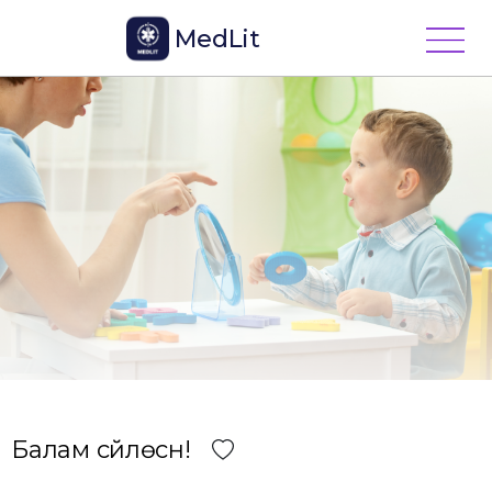
MedLit
Балам сүйлөсүн!