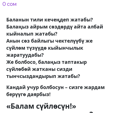
0 сом
Баланын тили кечеңдеп жатабы?
Балаңыз айрым сөздөрдү айта албай
кыйналып жатабы?
Анын сөз байлыгы чектелүүбү же
сүйлөм түзүүдө кыйынчылык
жаратуудабы?
Же болбосо, балаңыз таптакыр
сүйлөбөй жатканы сизди
тынчсыздандырып жатабы?
Кандай учур болбосун – сизге жардам
берүүгө даярбыз!
«Балам сүйлөсүн!»