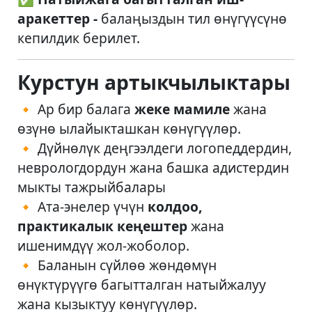
аракеттер -
балаңыздын тил өнүгүүсүнө
кепилдик берилет.
Курстун артыкчылыктары
🔸 Ар бир балага
жеке мамиле
жана
өзүнө ылайыкташкан көнүгүүлөр.
🔸 Дүйнөлүк деңгээлдеги логопеддердин,
неврологдордун жана башка адистердин
мыкты тажрыйбалары
🔸 Ата-энелер үчүн
колдоо,
практикалык кеңештер
жана
ишенимдүү жол-жоболор.
🔸 Баланын сүйлөө жөндөмүн
өнүктүрүүгө багытталган натыйжалуу
жана кызыктуу көнүгүүлөр.