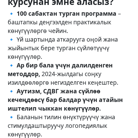
курсунан эмне аласыз?
🔹
100 сабактан турган программа
–
баштапкы деңгээлден практикалык
көнүгүүлөргө чейин.
🔹 Үй шартында аткарууга оңой жана
жыйынтык бере турган сүйлөтүүчү
көнүгүүлөр.
🔹
Ар бир бала үчүн далилденген
методдор,
2024-жылдагы соңку
изилдөөлөргө негизделген кеңештер.
🔹
Аутизм, СДВГ жана сүйлөө
кечеңдөөсү бар балдар үчүн атайын
иштелип чыккан көнүгүүлөр.
🔹 Баланын тилин өнүктүрүүчү жана
стимулдаштыруучу логопедиялык
көнүгүүлөр.