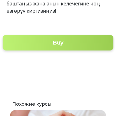
баштаңыз жана анын келечегине чоң
өзгөрүү киргизиңиз!
Buy
Похожие курсы