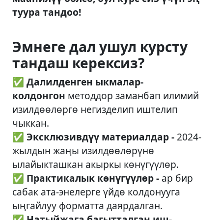
туура тандоо!
Эмнеге дал ушул курсту
тандаш керексиз?
✅
Далилденген ыкмалар-
колдонгон
методдор заманбап илимий
изилдөөлөргө негизделип иштелип
чыккан.
✅
Эксклюзивдүү материалдар -
2024-
жылдын жаңы изилдөөлөрүнө
ылайыкташкан акыркы көнүгүүлөр.
✅
Практикалык көнүгүүлөр -
ар бир
сабак ата-энелерге үйдө колдонууга
ыңгайлуу форматта даярдалган.
✅
Натыйжага багытталган иш-