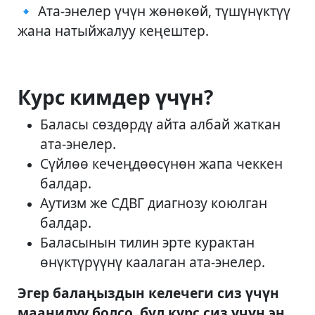
🔹 Ата-энелер үчүн жөнөкөй, түшүнүктүү
жана натыйжалуу кеңештер.
Курс кимдер үчүн?
Баласы сөздөрдү айта албай жаткан
ата-энелер.
Сүйлөө кечеңдөөсүнөн жапа чеккен
балдар.
Аутизм же СДВГ диагнозу коюлган
балдар.
Баласынын тилин эрте курактан
өнүктүрүүнү каалаган ата-энелер.
Эгер балаңыздын келечеги сиз үчүн
маанилүү болсо, бул курс сиз үчүн эң