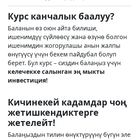
Курс канчалык баалуу?
Баланын өз оюн айта билиши,
ишенимдүү сүйлөөсү жана өзүнө болгон
ишенимдин жогорулашы анын жалпы
өнүгүүсү үчүн бекем пайдубал болуп
берет. Бул курс – сиздин балаңыз үчүн
келечекке салынган эң мыкты
инвестиция!
Кичинекей кадамдар чоң
жетишкендиктерге
жетелейт!
Балаңыздын тилин өнүктүрүүнү бүгүн эле