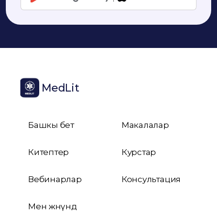
MedLit
Башкы бет
Макалалар
Китептер
Курстар
Вебинарлар
Консультация
Мен жөнүндө