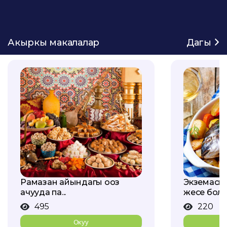
Акыркы макалалар
Дагы
Рамазан айындагы ооз
Экземасы
ачууда па...
жесе бол...
495
220
Окуу