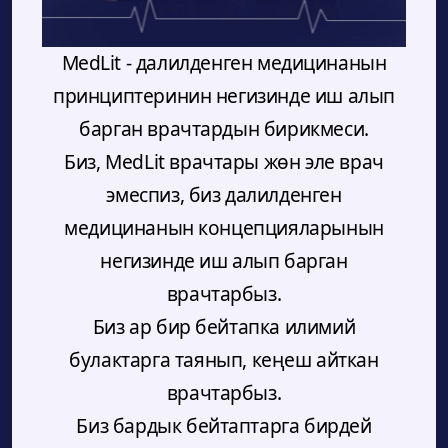
MedLit - далилденген медицинанын
принциптеринин негизинде иш алып
барган врачтардын бирикмеси.
Биз, MedLit врачтары жөн эле врач
эмеспиз, биз далилденген
медицинанын концепцияларынын
негизинде иш алып барган
врачтарбыз.
Биз ар бир бейтапка илимий
булактарга таянып, кеңеш айткан
врачтарбыз.
Биз бардык бейтаптарга бирдей