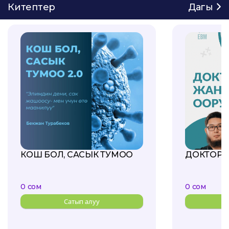
Китептер
Дагы
КОШ БОЛ, САСЫК ТУМОО
ДОКТОР 
0 сом
0 сом
Сатып алуу