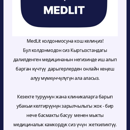
MedLit колдонмосуна кош келиңиз!
Бул колдонмодон сиз Кыргызстандагы
далилденген медицинанын негизинде иш алып
барган күчтүү дарыгерлерден онлайн кеңеш
алуу мүмкүнчүлүгүн ала аласыз.
Кезекте туруунун жана клиникаларга барып
убакыи келтирүүнүн зарылчылыгы жок - бир
нече басмакты басуу менен мыкты
медициналык камкордук сиз үчүн жеткиликтүү.