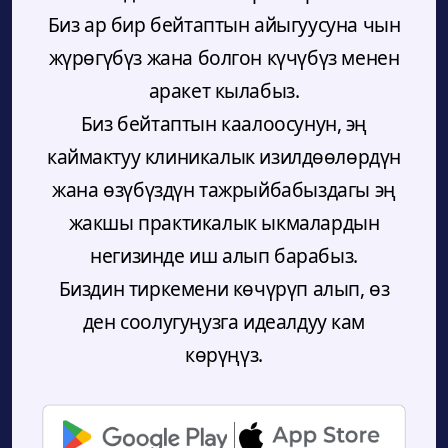
Биз ар бир бейтаптын айыгуусуна чын
жүрөгүбүз жана болгон күчүбүз менен
аракет кылабыз.
Биз бейтаптын каалоосунун, эң
каймактуу клиникалык изилдөөлөрдүн
жана өзүбүздүн тажрыйбабыздагы эң
жакшы практикалык ыкмалардын
негизинде иш алып барабыз.
Биздин тиркемени көчүрүп алып, өз
ден соолугуңузга идеалдуу кам
көрүңүз.