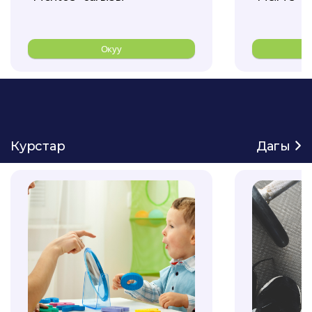
Окуу
Курстар
Дагы