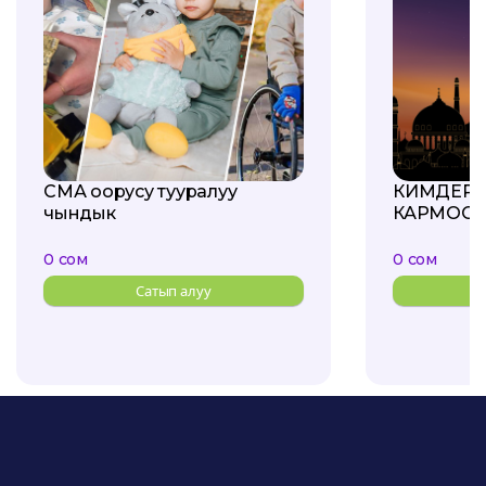
СМА оорусу тууралуу
КИМДЕРГ
чындык
КАРМООГ
0 сом
0 сом
Сатып алуу