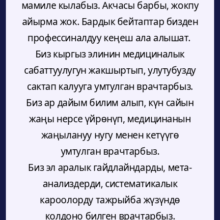
мамиле кылабыз. Акчасы барбы, жокпу
айырма жок. Бардык бейтаптар бизден
профессиналдуу кеңеш ала алышат.
Биз кыргыз элинин медициналык
сабаттуулугун жакшыртып, улутубузду
сактап калууга умтулган врачтарбыз.
Биз ар дайым билим алып, күн сайын
жаңы нерсе үйрөнүп, медицинанын
жаңылануу нугу менен кетүүгө
умтулган врачтарбыз.
Биз эл аралык гайдлайндарды, мета-
анализдерди, систематикалык
кароолорду тажрыйба жүзүндө
колдоно билген врачтарбыз.