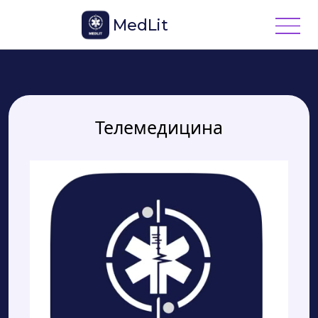
MedLit
Телемедицина