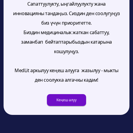
Сапаттуулукту, ыңгайлуулукту жана
инновацияны тандаңыз. Сиздин ден соолугуңуз
биз үчүн приоритетте.
Биздин медициналык жаткан сабаттуу,
заманбап бейтаптарыбыздын катарына
кошулуңуз.
MedLit аркылуу кеңеш алууга жазылуу - мыкты
ден соолукка алгачкы кадам!
Кеңеш алуу