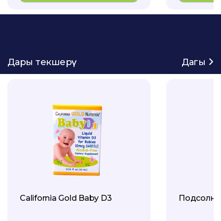
Дары текшерүү
Дагы
California Gold Baby D3
Подсолне