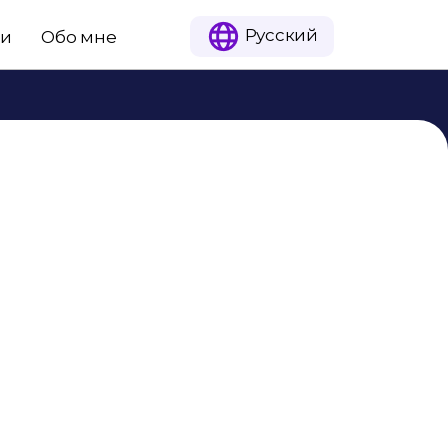
Русский
ии
Обо мне