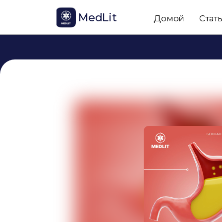
MedLit
Домой
Стат