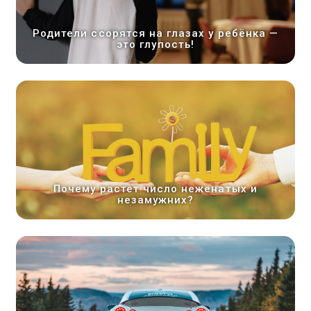
Родители ссорятся на глазах у ребёнка —
это глупость!
Почему растет число неженатых и
незамужних?